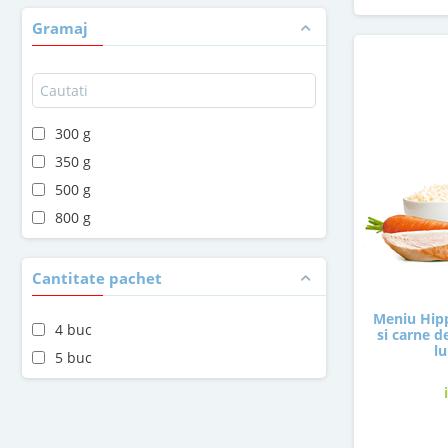
Gramaj
300 g
350 g
500 g
800 g
Cantitate pachet
Meniu Hip
4 buc
si carne d
lu
5 buc