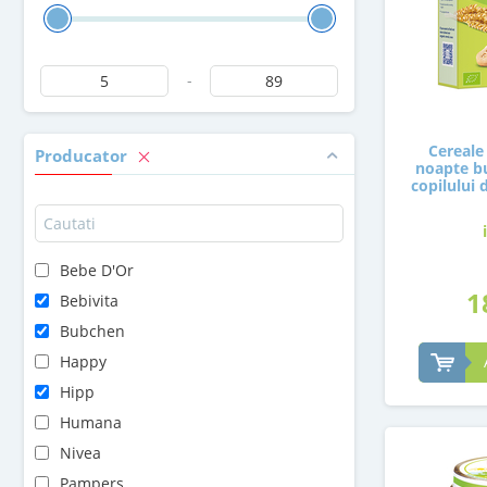
-
Cereale
Producator
noapte bu
copilului 
Bebe D'Or
1
Bebivita
Bubchen
Happy
Hipp
Humana
Nivea
Pampers