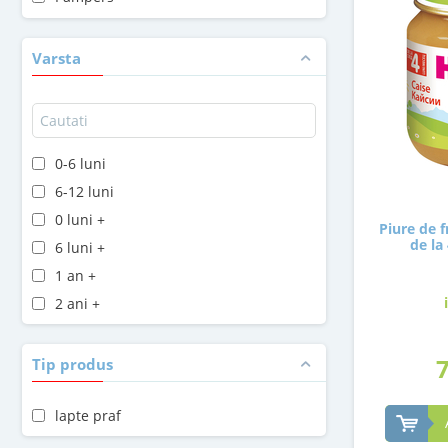
Penaten
Plasmon
Varsta
Sudocrem
Topfer
0-6 luni
6-12 luni
0 luni +
Piure de f
de la
6 luni +
1 an +
2 ani +
Tip produs
lapte praf