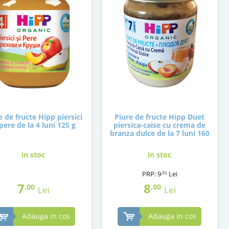
e de fructe Hipp piersici
Piure de fructe Hipp Duet
 pere de la 4 luni 125 g
piersica-caise cu crema de
branza dulce de la 7 luni 160
g
in stoc
in stoc
PRP:
9
Lei
,50
7
8
,00
,00
Lei
Lei
Adauga in cos
Adauga in cos