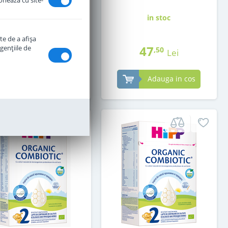
ionează cu site-
in stoc
in stoc
te de a afişa
30
47
genţiile de
,00
,50
Lei
Lei
Adauga in cos
Adauga in cos