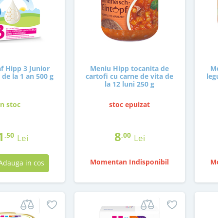
f Hipp 3 Junior
Meniu Hipp tocanita de
Me
de la 1 an 500 g
cartofi cu carne de vita de
leg
la 12 luni 250 g
in stoc
stoc epuizat
1
8
,50
,00
Lei
Lei
Momentan Indisponibil
Mo
Adauga in cos