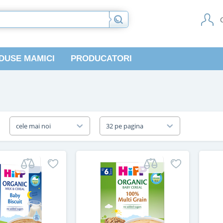
DUSE MAMICI
PRODUCATORI
a
cele mai noi
32 pe pagina