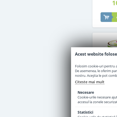
1
Acest website folose
Folosim cookie-uri pentru a 
De asemenea, le oferim parten
nostru. Aceștia le pot combin
Citeste mai mult
Necesare
Cookie-urile necesare ajută
accesul la zonele securiza
Meniu Hip
cu carne de
Statistici