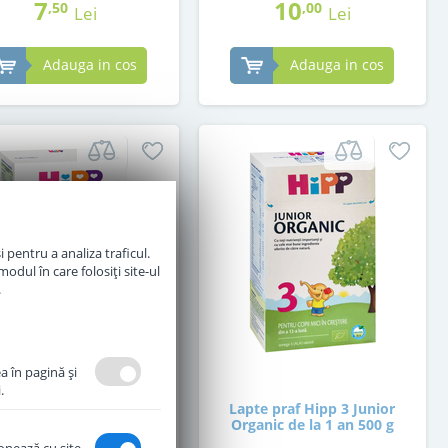
7
10
,50
,00
Lei
Lei
Adauga in cos
Adauga in cos
 pentru a analiza traficul.
odul în care folosiți site-ul
.
a în pagină şi
.
te praf Hipp 1 Organic
Lapte praf Hipp 3 Junior
de la nastere 300 g
Organic de la 1 an 500 g