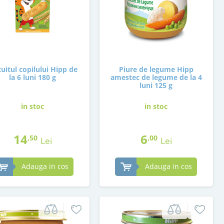
cuitul copilului Hipp de
Piure de legume Hipp
la 6 luni 180 g
amestec de legume de la 4
luni 125 g
in stoc
in stoc
14
6
,50
,00
Lei
Lei
Adauga in cos
Adauga in cos