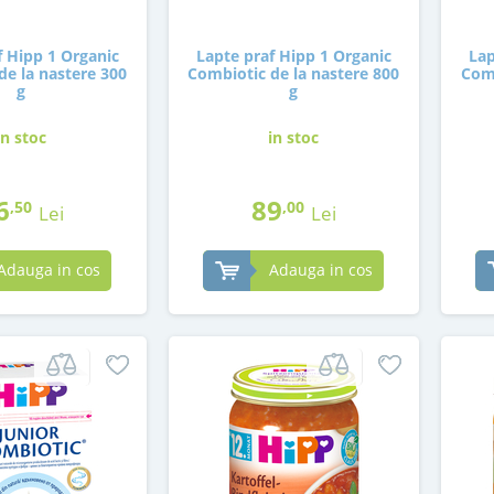
f Hipp 1 Organic
Lapte praf Hipp 1 Organic
Lap
de la nastere 300
Combiotic de la nastere 800
Comb
g
g
in stoc
in stoc
6
89
,50
,00
Lei
Lei
Adauga in cos
Adauga in cos