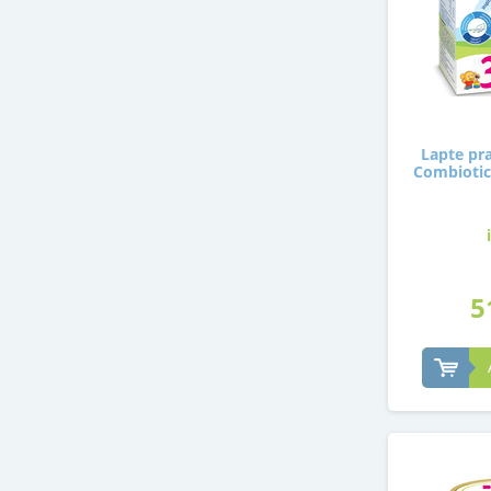
Lapte pra
Combiotic 
5