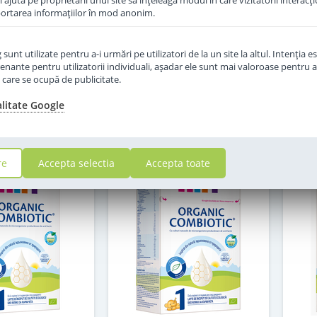
îi ajută pe proprietarii unui site să înţeleagă modul în care vizitatorii interacţ
aportarea informaţiilor în mod anonim.
in stoc
in stoc
unt utilizate pentru a-i urmări pe utilizatori de la un site la altul. Intenţia es
7
10
enante pentru utilizatorii individuali, aşadar ele sunt mai valoroase pentru a
,50
,00
Lei
Lei
ţe care se ocupă de publicitate.
alitate Google
Adauga in cos
Adauga in cos
re
Accepta selectia
Accepta toate