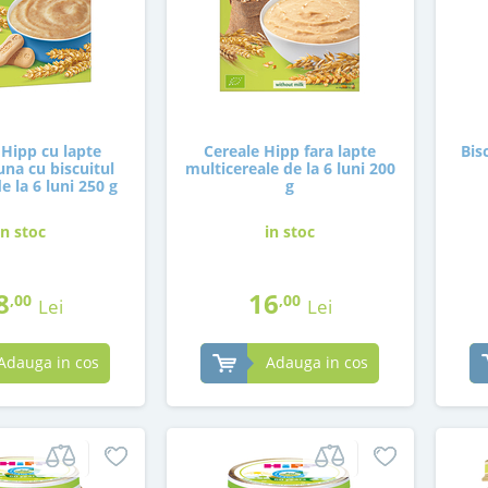
 Hipp cu lapte
Cereale Hipp fara lapte
Bis
na cu biscuitul
multicereale de la 6 luni 200
de la 6 luni 250 g
g
in stoc
in stoc
8
16
,00
,00
Lei
Lei
Adauga in cos
Adauga in cos