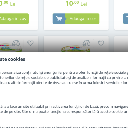
0
10
,00
,00
Lei
Lei
Adauga in cos
Adauga in cos
ste cookies
personaliza conținutul și anunțurile, pentru a oferi funcții de rețele sociale și
erilor de rețele sociale, de publicitate și de analize informații cu privire la m
a cu alte informații oferite de dvs. sau culese în urma folosirii serviciilor lor
 la a face un site utilizabil prin activarea funcţiilor de bază, precum navigare
te de pe site. Site-ul nu poate funcţiona corespunzător fără aceste cookie-uri
p legume si orez
Meniu Hipp rosii si cartofi
Lap
 pui de la 4 luni
cu carne de pui de la 8 luni
125 g
220 g