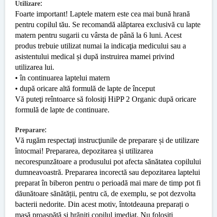
:
Utilizare
Foarte important! Laptele matern este cea mai bună hrană
pentru copilul tău. Se recomandă alăptarea exclusivă cu lapte
matern pentru sugarii cu vârsta de până la 6 luni. Acest
produs trebuie utilizat numai la indicaţia medicului sau a
asistentului medical și după instruirea mamei privind
utilizarea lui.
• în continuarea laptelui matern
• după oricare altă formulă de lapte de început
Vă puteţi reîntoarce să folosiţi HiPP 2 Organic după oricare
formulă de lapte de continuare.
:
Preparare
Vă rugăm respectaţi instrucţiunile de preparare și de utilizare
întocmai! Prepararea, depozitarea și utilizarea
necorespunzătoare a produsului pot afecta sănătatea copilului
dumneavoastră. Prepararea incorectă sau depozitarea laptelui
preparat în biberon pentru o perioadă mai mare de timp pot fi
dăunătoare sănătății, pentru că, de exemplu, se pot dezvolta
bacterii nedorite. Din acest motiv, întotdeauna preparați o
masă proaspătă și hrăniți copilul imediat. Nu folosiți