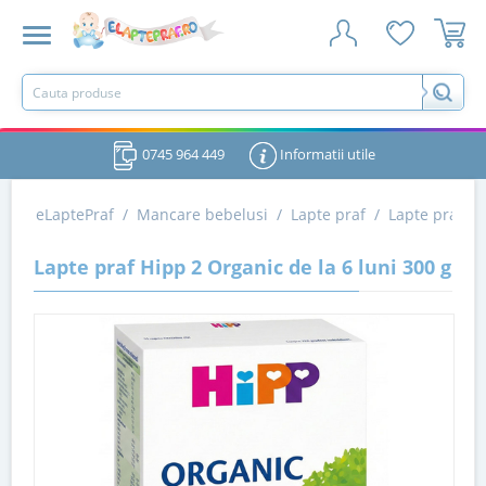
0745 964 449
Informatii utile
eLaptePraf
/
Mancare bebelusi
/
Lapte praf
/
Lapte praf d
Lapte praf Hipp 2 Organic de la 6 luni 300 g