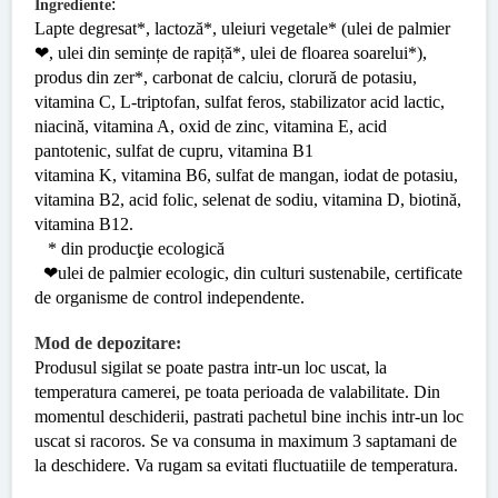
:
Ingrediente
Lapte degresat*, lactoză*, uleiuri vegetale* (ulei de palmier
❤, ulei din semințe de rapiță*, ulei de floarea soarelui*),
produs din zer*, carbonat de calciu, clorură de potasiu,
vitamina C, L-triptofan, sulfat feros, stabilizator acid lactic,
niacină, vitamina A, oxid de zinc, vitamina E, acid
pantotenic, sulfat de cupru, vitamina B1
vitamina K, vitamina B6, sulfat de mangan, iodat de potasiu,
vitamina B2, acid folic, selenat de sodiu, vitamina D, biotină,
vitamina B12.
* din producţie ecologică
❤ulei de palmier ecologic, din culturi sustenabile, certificate
de organisme de control independente.
Mod de depozitare:
Produsul sigilat se poate pastra intr-un loc uscat, la
temperatura camerei, pe toata perioada de valabilitate. Din
momentul deschiderii, pastrati pachetul bine inchis intr-un loc
uscat si racoros. Se va consuma in maximum 3 saptamani de
la deschidere. Va rugam sa evitati fluctuatiile de temperatura.