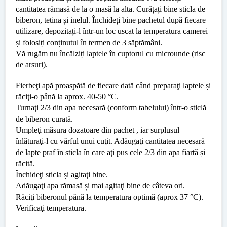
cantitatea rămasă de la o masă la alta. Curățați bine sticla de
biberon, tetina și inelul. Închideți bine pachetul după fiecare
utilizare, depozitați-l într-un loc uscat la temperatura camerei
și folosiți conținutul în termen de 3 săptămâni.
Vă rugăm nu încălziți laptele în cuptorul cu microunde (risc
de arsuri).
Fierbeţi apă proaspătă de fiecare dată când preparaţi laptele și
răciţi-o până la aprox. 40-50 °C.
Turnaţi 2/3 din apa necesară (conform tabelului) într-o sticlă
de biberon curată.
Umpleţi măsura dozatoare din pachet , iar surplusul
înlăturaţi-l cu vârful unui cuţit. Adăugaţi cantitatea necesară
de lapte praf în sticla în care aţi pus cele 2/3 din apa fiartă și
răcită.
Închideţi sticla și agitaţi bine.
Adăugaţi apa rămasă și mai agitaţi bine de câteva ori.
Răciţi biberonul până la temperatura optimă (aprox 37 °C).
Verificaţi temperatura.