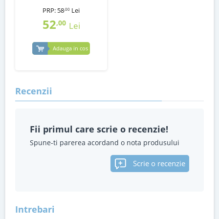
PRP:
58
Lei
,00
52
,00
Lei
Adauga in cos
Recenzii
Fii primul care scrie o recenzie!
Spune-ti parerea acordand o nota produsului
Scrie o recenzie
Intrebari