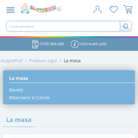
0745 964 449
Informatii utile
eLaptePraf
/
Produse copii
/
La masa
La masa
Bavete
Biberoane si Canite
La masa