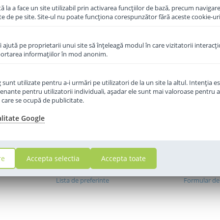
 la a face un site utilizabil prin activarea funcţiilor de bază, precum navigare
te de pe site. Site-ul nu poate funcţiona corespunzător fără aceste cookie-uri
îi ajută pe proprietarii unui site să înţeleagă modul în care vizitatorii interacţ
aportarea informaţiilor în mod anonim.
unt utilizate pentru a-i urmări pe utilizatori de la un site la altul. Intenţia es
enante pentru utilizatorii individuali, aşadar ele sunt mai valoroase pentru a
ţe care se ocupă de publicitate.
alitate Google
I
CONTUL MEU
SERVICII 
e
Autentificare
Metode de p
Creare cont
Metode de l
re
Accepta selectia
Accepta toate
Comenzile mele
Politica de r
Lista de preferinte
Formular de 