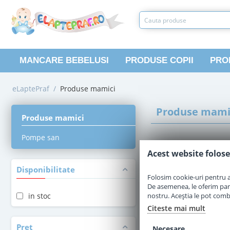
MANCARE BEBELUSI
PRODUSE COPII
PRO
eLaptePraf
/
Produse mamici
Produse mami
Produse mamici
Pompe san
Acest website folose
Disponibilitate
Folosim cookie-uri pentru a 
De asemenea, le oferim parten
in stoc
nostru. Aceștia le pot combin
Citeste mai mult
Pret
Necesare