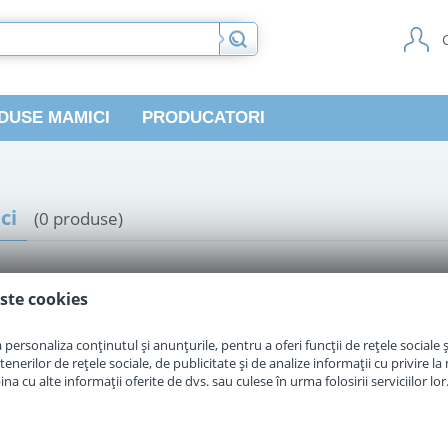
DUSE MAMICI
PRODUCATORI
ci
(0 produse)
ste cookies
personaliza conținutul și anunțurile, pentru a oferi funcții de rețele sociale și
erilor de rețele sociale, de publicitate și de analize informații cu privire la m
a cu alte informații oferite de dvs. sau culese în urma folosirii serviciilor lor