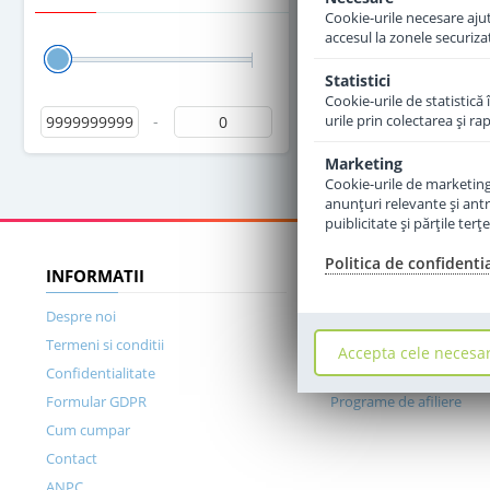
Cookie-urile necesare ajută
accesul la zonele securiza
Statistici
Cookie-urile de statistică 
-
urile prin colectarea şi r
Marketing
Cookie-urile de marketing s
anunţuri relevante şi antr
puiblicitate şi părţile ter
Politica de confidenti
INFORMATII
DE CE SA NE ALEGET
Despre noi
Gama variata de produs
Termeni si conditii
Promotii si vouchere
Accepta cele necesa
Confidentialitate
Rasplatim fidelitatea
Formular GDPR
Programe de afiliere
Cum cumpar
Contact
ANPC