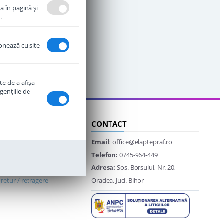
a în pagină şi
.
ionează cu site-
te de a afişa
genţiile de
CLIENTI
CONTACT
lata
Email:
office@elaptepraf.ro
ivrare
Telefon:
0745-964-449
etur
Adresa:
Sos. Borsului, Nr. 20,
retur / retragere
Oradea, Jud. Bihor