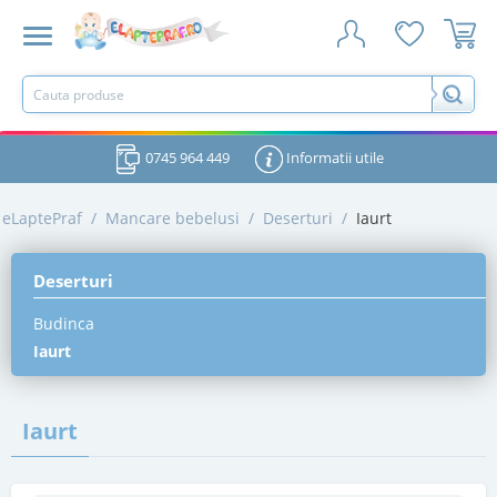
0745 964 449
Informatii utile
eLaptePraf
/
Mancare bebelusi
/
Deserturi
/
Iaurt
Deserturi
Budinca
Iaurt
Iaurt