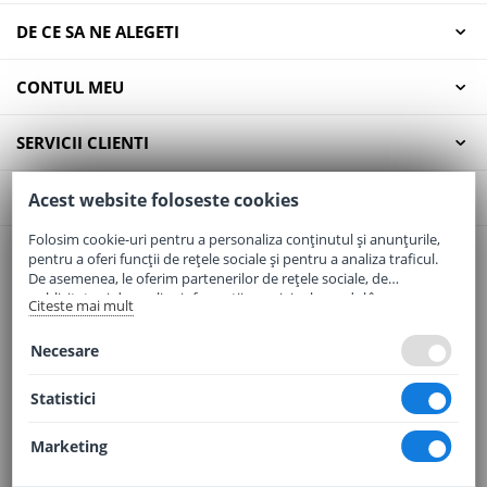
DE CE SA NE ALEGETI
CONTUL MEU
SERVICII CLIENTI
CONTACT
Acest website foloseste cookies
Folosim cookie-uri pentru a personaliza conținutul și anunțurile,
pentru a oferi funcții de rețele sociale și pentru a analiza traficul.
Email:
office@elaptepraf.ro
De asemenea, le oferim partenerilor de rețele sociale, de
Telefon:
0745-964-449
publicitate și de analize informații cu privire la modul în care
Citeste mai mult
folosiți site-ul nostru. Aceștia le pot combina cu alte informații
Adresa:
Sos. Borsului, Nr. 20, Oradea, Jud. Bihor
oferite de dvs. sau culese în urma folosirii serviciilor lor.
Necesare
Statistici
Marketing