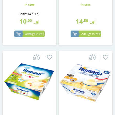
in stoc
in stoc
PRP:
14
Lei
,50
10
14
,00
,50
Lei
Lei
Adauga in cos
Adauga in cos