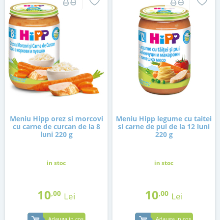
Meniu Hipp orez si morcovi
Meniu Hipp legume cu taitei
cu carne de curcan de la 8
si carne de pui de la 12 luni
luni 220 g
220 g
in stoc
in stoc
10
10
,00
,00
Lei
Lei
Adauga in cos
Adauga in cos