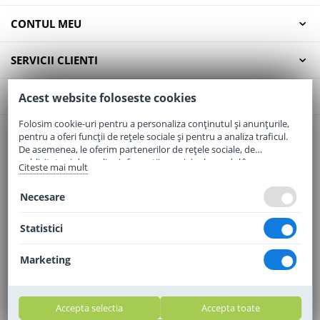
CONTUL MEU
SERVICII CLIENTI
CONTACT
Acest website foloseste cookies
Folosim cookie-uri pentru a personaliza conținutul și anunțurile,
pentru a oferi funcții de rețele sociale și pentru a analiza traficul.
Email:
office@elaptepraf.ro
De asemenea, le oferim partenerilor de rețele sociale, de
Telefon:
0745-964-449
publicitate și de analize informații cu privire la modul în care
Citeste mai mult
folosiți site-ul nostru. Aceștia le pot combina cu alte informații
Adresa:
Sos. Borsului, Nr. 20, Oradea, Jud. Bihor
oferite de dvs. sau culese în urma folosirii serviciilor lor.
Necesare
Statistici
Marketing
Accepta selectia
Accepta toate