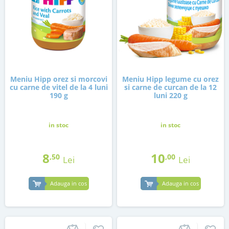
Meniu Hipp orez si morcovi
Meniu Hipp legume cu orez
cu carne de vitel de la 4 luni
si carne de curcan de la 12
190 g
luni 220 g
in stoc
in stoc
8
10
,50
,00
Lei
Lei
Adauga in cos
Adauga in cos