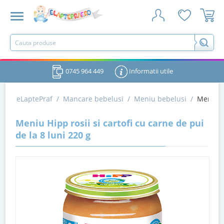
0745 964 449
Informatii utile
eLaptePraf
/
Mancare bebelusi
/
Meniu bebelusi
/
Meniu Hi
Meniu Hipp rosii si cartofi cu carne de pui
de la 8 luni 220 g