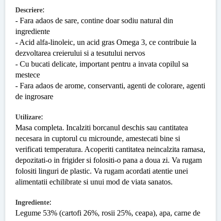
:
Descriere
- Fara adaos de sare, contine doar sodiu natural din
ingrediente
- Acid alfa-linoleic, un acid gras Omega 3, ce contribuie la
dezvoltarea creierului si a tesutului nervos
- Cu bucati delicate, important pentru a invata copilul sa
mestece
- Fara adaos de arome, conservanti, agenti de colorare, agenti
de ingrosare
:
Utilizare
Masa completa. Incalziti borcanul deschis sau cantitatea
necesara in cuptorul cu microunde, amestecati bine si
verificati temperatura. Acoperiti cantitatea neincalzita ramasa,
depozitati-o in frigider si folositi-o pana a doua zi. Va rugam
folositi linguri de plastic. Va rugam acordati atentie unei
alimentatii echilibrate si unui mod de viata sanatos.
:
Ingrediente
Legume 53% (cartofi 26%, rosii 25%, ceapa), apa, carne de