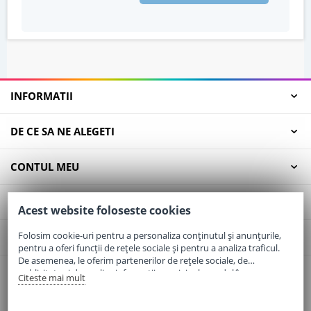
INFORMATII
DE CE SA NE ALEGETI
CONTUL MEU
SERVICII CLIENTI
Acest website foloseste cookies
Folosim cookie-uri pentru a personaliza conținutul și anunțurile,
CONTACT
pentru a oferi funcții de rețele sociale și pentru a analiza traficul.
De asemenea, le oferim partenerilor de rețele sociale, de
publicitate și de analize informații cu privire la modul în care
Citeste mai mult
Email:
office@elaptepraf.ro
folosiți site-ul nostru. Aceștia le pot combina cu alte informații
Telefon:
0745-964-449
oferite de dvs. sau culese în urma folosirii serviciilor lor.