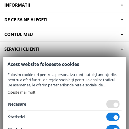
INFORMATII
DE CE SA NE ALEGETI
CONTUL MEU
SERVICII CLIENTI
CONTACT
Acest website foloseste cookies
Folosim cookie-uri pentru a personaliza conținutul și anunțurile,
pentru a oferi funcții de rețele sociale și pentru a analiza traficul.
Email:
office@elaptepraf.ro
De asemenea, le oferim partenerilor de rețele sociale, de
Telefon:
0745-964-449
publicitate și de analize informații cu privire la modul în care
Citeste mai mult
folosiți site-ul nostru. Aceștia le pot combina cu alte informații
Adresa:
Sos. Borsului, Nr. 20, Oradea, Jud. Bihor
oferite de dvs. sau culese în urma folosirii serviciilor lor.
Necesare
Statistici