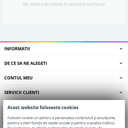
Nu exista produse in aceasta sectiune
INFORMATII
DE CE SA NE ALEGETI
CONTUL MEU
SERVICII CLIENTI
CONTACT
Acest website foloseste cookies
Folosim cookie-uri pentru a personaliza conținutul și anunțurile,
pentru a oferi funcții de rețele sociale și pentru a analiza traficul.
Email:
office@elaptepraf.ro