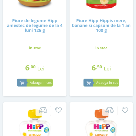
Piure de legume Hipp
Piure Hipp Hippis mere,
amestec de legume de la 4
banane si capsuni de la 1 an
luni 125 g
100 g
in stoc
in stoc
6
6
,00
,50
Lei
Lei
Adauga in cos
Adauga in cos