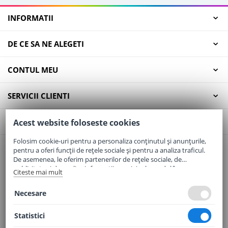
INFORMATII
DE CE SA NE ALEGETI
CONTUL MEU
SERVICII CLIENTI
CONTACT
Acest website foloseste cookies
Folosim cookie-uri pentru a personaliza conținutul și anunțurile,
pentru a oferi funcții de rețele sociale și pentru a analiza traficul.
Email:
office@elaptepraf.ro
De asemenea, le oferim partenerilor de rețele sociale, de
Telefon:
0745-964-449
publicitate și de analize informații cu privire la modul în care
Citeste mai mult
folosiți site-ul nostru. Aceștia le pot combina cu alte informații
Adresa:
Sos. Borsului, Nr. 20, Oradea, Jud. Bihor
oferite de dvs. sau culese în urma folosirii serviciilor lor.
Necesare
Statistici