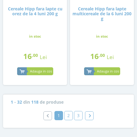
Cereale Hipp fara lapte cu
Cereale Hipp fara lapte
orez de la 4 luni 200 g
multicereale de la 6 luni 200
g
in stoc
in stoc
16
16
,00
,00
Lei
Lei
Adauga in cos
Adauga in cos
1
-
32
din
118
de produse
1
2
3