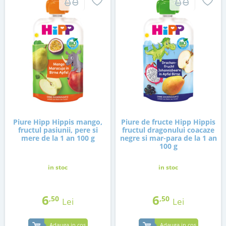
Piure Hipp Hippis mango,
Piure de fructe Hipp Hippis
fructul pasiunii, pere si
fructul dragonului coacaze
mere de la 1 an 100 g
negre si mar-para de la 1 an
100 g
in stoc
in stoc
6
6
,50
,50
Lei
Lei
Adauga in cos
Adauga in cos