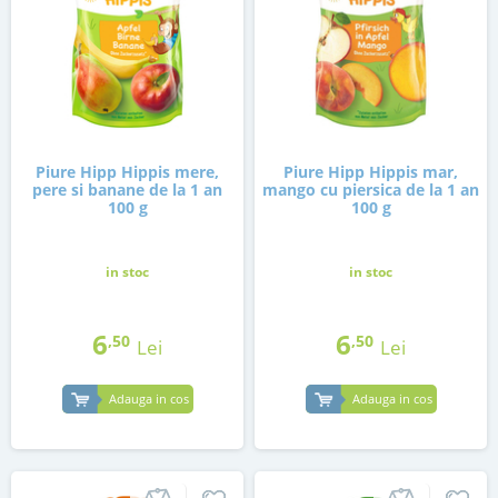
Piure Hipp Hippis mere,
Piure Hipp Hippis mar,
pere si banane de la 1 an
mango cu piersica de la 1 an
100 g
100 g
in stoc
in stoc
6
6
,50
,50
Lei
Lei
Adauga in cos
Adauga in cos