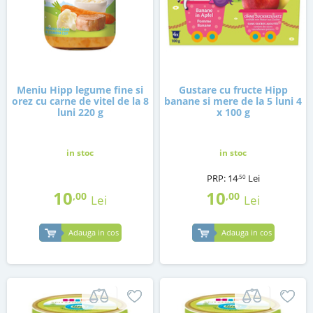
Meniu Hipp legume fine si
Gustare cu fructe Hipp
orez cu carne de vitel de la 8
banane si mere de la 5 luni 4
luni 220 g
x 100 g
in stoc
in stoc
PRP:
14
Lei
,50
10
10
,00
,00
Lei
Lei
Adauga in cos
Adauga in cos