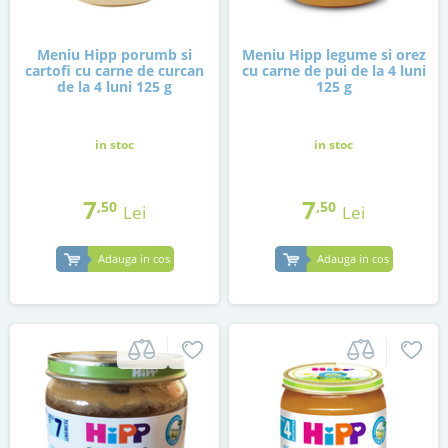
Meniu Hipp porumb si
Meniu Hipp legume si orez
cartofi cu carne de curcan
cu carne de pui de la 4 luni
de la 4 luni 125 g
125 g
in stoc
in stoc
7
7
,50
,50
Lei
Lei
Adauga in cos
Adauga in cos