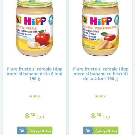
Piure fructe si cereale Hipp
Piure fructe si cereale Hipp
mere si banane de la 6 luni
mere si banane cu biscuiti
190 g
de la 4 luni 190 g
in stoc
in stoc
8
8
,50
,50
Lei
Lei
Adauga in cos
Adauga in cos