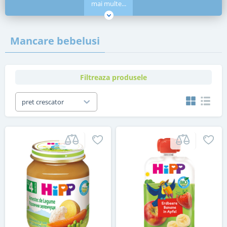
mai multe...
Mancare bebelusi
Filtreaza produsele
pret crescator