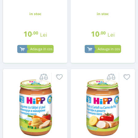
in stoc
in stoc
10
10
,00
,00
Lei
Lei
Adauga in cos
Adauga in cos