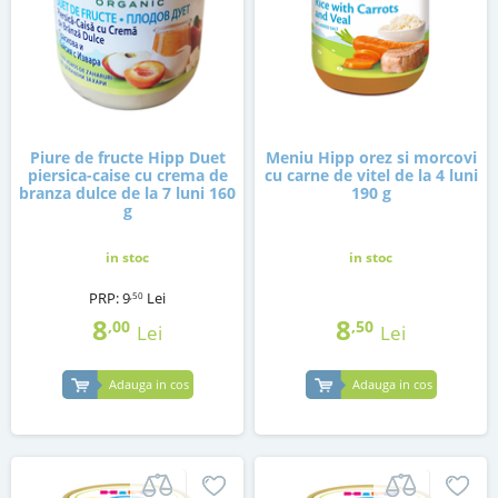
Piure de fructe Hipp Duet
Meniu Hipp orez si morcovi
piersica-caise cu crema de
cu carne de vitel de la 4 luni
branza dulce de la 7 luni 160
190 g
g
in stoc
in stoc
PRP:
9
Lei
,50
8
8
,00
,50
Lei
Lei
Adauga in cos
Adauga in cos