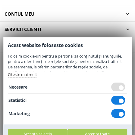
CONTUL MEU
SERVICII CLIENTI
CONTACT
Acest website foloseste cookies
Folosim cookie-uri pentru a personaliza conținutul și anunțurile,
pentru a oferi funcții de rețele sociale și pentru a analiza traficul.
Email:
office@elaptepraf.ro
De asemenea, le oferim partenerilor de rețele sociale, de
Telefon:
0745-964-449
publicitate și de analize informații cu privire la modul în care
Citeste mai mult
folosiți site-ul nostru. Aceștia le pot combina cu alte informații
Adresa:
Sos. Borsului, Nr. 20, Oradea, Jud. Bihor
oferite de dvs. sau culese în urma folosirii serviciilor lor.
Necesare
Statistici
Marketing
Accepta selectia
Accepta toate