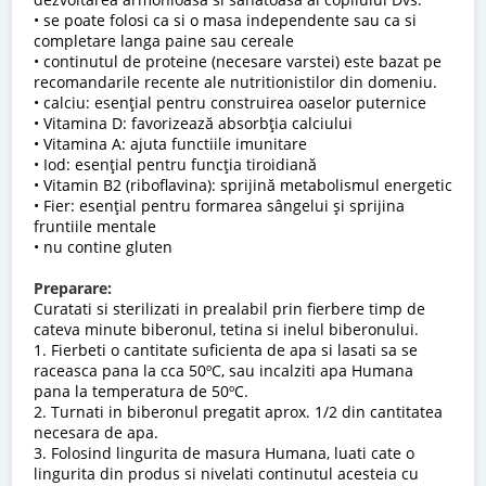
• se poate folosi ca si o masa independente sau ca si
completare langa paine sau cereale
• continutul de proteine (necesare varstei) este bazat pe
recomandarile recente ale nutritionistilor din domeniu.
• calciu: esențial pentru construirea oaselor puternice
• Vitamina D: favorizează absorbția calciului
• Vitamina A: ajuta functiile imunitare
• Iod: esențial pentru funcția tiroidiană
• Vitamin B2 (riboflavina): sprijină metabolismul energetic
• Fier: esențial pentru formarea sângelui și sprijina
fruntiile mentale
• nu contine gluten
Preparare:
Curatati si sterilizati in prealabil prin fierbere timp de
cateva minute biberonul, tetina si inelul biberonului.
1. Fierbeti o cantitate suficienta de apa si lasati sa se
raceasca pana la cca 50ºC, sau incalziti apa Humana
pana la temperatura de 50ºC.
2. Turnati in biberonul pregatit aprox. 1/2 din cantitatea
necesara de apa.
3. Folosind lingurita de masura Humana, luati cate o
lingurita din produs si nivelati continutul acesteia cu