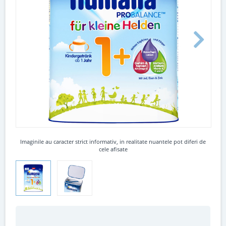
Imaginile au caracter strict informativ, in realitate nuantele pot diferi de
cele afisate