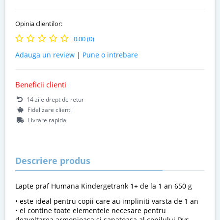
Opinia clientilor:
0.00 (0)
Adauga un review
|
Pune o intrebare
Beneficii clienti
14 zile drept de retur
Fidelizare clienti
Livrare rapida
Descriere produs
Lapte praf Humana Kindergetrank 1+ de la 1 an 650 g
• este ideal pentru copii care au impliniti varsta de 1 an
• el contine toate elementele necesare pentru
dezvoltarea armonioasa si sanatoasa al copilului Dvs.