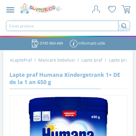
0745 964 449
Informatii utile
eLaptePraf
/
Mancare bebelusi
/
Lapte praf
/
Lapte praf d
Lapte praf Humana Kindergetrank 1+ DE
de la 1 an 650 g