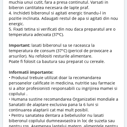
muchia unui cutit, fara a presa continutul. Varsati in
biberon cantitatea necesara de lapte praf.
4. Inchideti biberonul si agitati energic tinandu-l in
pozitie inclinata. Adaugati restul de apa si agitati din nou
energic.
5. Fixati tetina si verificati din nou daca preparatul are o
temperatura adecvata (37ºC).
Important:
lasati biberonul sa se raceasca la
temperatura de consum (37°C) (pericol de provocare a
arsurilor). Nu refolositi resturile alimentare.
Poate fi folosit ca bautura sau preparat cu cereale.
Informatii importante:
• Produsul trebuie utilizat doar la recomandarea
persoanelor calificate in medicina, nutritie sau farmacie
si a altor profesionisti responsabili cu ingrijirea mamei si
copilului .
• Humana sustine recomandarea Organizatiei mondiale a
Sanatatii de alaptare exclusiva pana la 6 luni si
continuarea alaptarii cat mai mult posibil.
• Pentru sanatatea dentara a bebelusilor nu lasati
biberonul copilului dumneavoastra in loc de suzeta sau
pentru ros. Asemenea laptelui matern, alimentele pentru