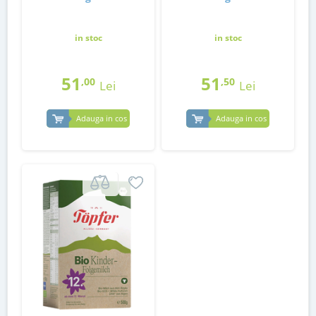
in stoc
in stoc
51
51
,00
,50
Lei
Lei
Adauga in cos
Adauga in cos