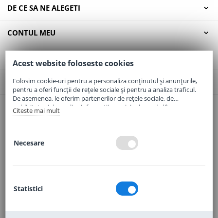
DE CE SA NE ALEGETI
CONTUL MEU
SERVICII CLIENTI
Acest website foloseste cookies
Folosim cookie-uri pentru a personaliza conținutul și anunțurile,
CONTACT
pentru a oferi funcții de rețele sociale și pentru a analiza traficul.
De asemenea, le oferim partenerilor de rețele sociale, de
publicitate și de analize informații cu privire la modul în care
Citeste mai mult
Email:
office@elaptepraf.ro
folosiți site-ul nostru. Aceștia le pot combina cu alte informații
Telefon:
0745-964-449
oferite de dvs. sau culese în urma folosirii serviciilor lor.
Adresa:
Sos. Borsului, Nr. 20, Oradea, Jud. Bihor
Necesare
Statistici