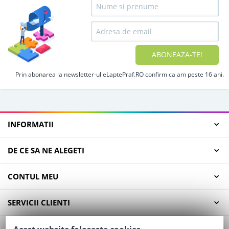
ABONEAZA-TE!
Prin abonarea la newsletter-ul eLaptePraf.RO confirm ca am peste 16 ani.
INFORMATII
DE CE SA NE ALEGETI
CONTUL MEU
SERVICII CLIENTI
CONTACT