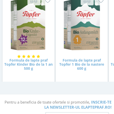
Formula de lapte praf
Formula de lapte praf
Topfer Kinder Bio de la 1 an
Topfer 1 Bio de la nastere
T
500 g
600 g
in stoc
in stoc
PRP:
58
Lei
,00
52
69
,00
,00
Lei
Lei
Pentru a beneficia de toate ofertele si promotiile,
INSCRIE-TE
LA NEWSLETTER-UL ELAPTEPRAF.RO!
Adauga in cos
Adauga in cos