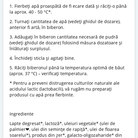
1. Fierbeți apă proaspătă de fi ecare dată şi răciți-o până
la aprox. 40 - 50 °C*.
2. Turnați cantitatea de apă (vedeți ghidul de dozare),
anterior fi artă, în biberon.
3. Adăugați în biberon cantitatea necesară de pudră
(vedeți ghidul de dozare) folosind măsura dozatoare și
înlăturați surplusul.
4. Închideți sticla și agitați bine.
5. Răciți biberonul până la temperatura optimă de băut
(aprox. 37 °C) – verificați temperatura.
* Pentru a preveni distrugerea culturilor naturale ale
acidului lactic (lactobacili), vă rugăm nu preparați
produsul cu apă prea fierbinte.
Ingrediente
Lapte degresat*, lactoză*, uleiuri vegetale* (ulei de
palmier❤, ulei din semințe de rapiță*, ulei de floarea
soarelui*), produs din zer*, galacto-oligozaharide* din