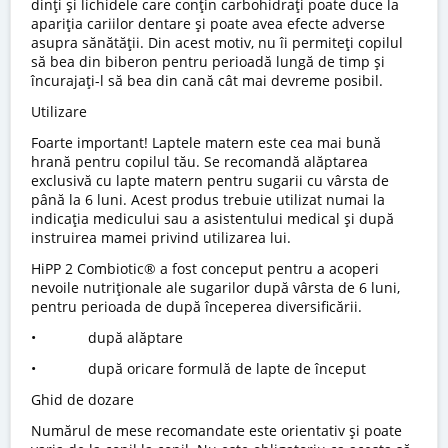
dinți și lichidele care conțin carbohidrați poate duce la
apariția cariilor dentare și poate avea efecte adverse
asupra sănătății. Din acest motiv, nu îi permiteți copilul
să bea din biberon pentru perioadă lungă de timp și
încurajați-l să bea din cană cât mai devreme posibil.
Utilizare
Foarte important! Laptele matern este cea mai bună
hrană pentru copilul tău. Se recomandă alăptarea
exclusivă cu lapte matern pentru sugarii cu vârsta de
până la 6 luni. Acest produs trebuie utilizat numai la
indicaţia medicului sau a asistentului medical și după
instruirea mamei privind utilizarea lui.
HiPP 2 Combiotic® a fost conceput pentru a acoperi
nevoile nutriționale ale sugarilor după vârsta de 6 luni,
pentru perioada de după începerea diversificării.
• după alăptare
• după oricare formulă de lapte de început
Ghid de dozare
Numărul de mese recomandate este orientativ și poate