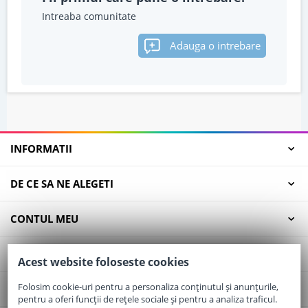
Intreaba comunitate
Adauga o intrebare
INFORMATII
DE CE SA NE ALEGETI
CONTUL MEU
SERVICII CLIENTI
Acest website foloseste cookies
Folosim cookie-uri pentru a personaliza conținutul și anunțurile,
CONTACT
pentru a oferi funcții de rețele sociale și pentru a analiza traficul.