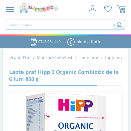
0745 964 449
Informatii utile
eLaptePraf
/
Mancare bebelusi
/
Lapte praf
/
Lapte praf d
Lapte praf Hipp 2 Organic Combiotic de la
6 luni 800 g