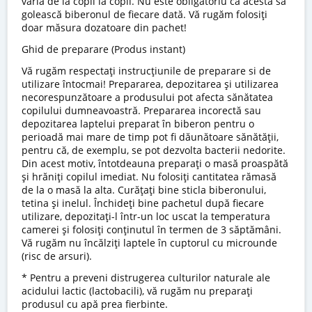
varia de la copil la copil. Nu este obligatoriu ca acesta să
golească biberonul de fiecare dată. Vă rugăm folosiți
doar măsura dozatoare din pachet!
Ghid de preparare (Produs instant)
Vă rugăm respectaţi instrucţiunile de preparare si de
utilizare întocmai! Prepararea, depozitarea și utilizarea
necorespunzătoare a produsului pot afecta sănătatea
copilului dumneavoastră. Prepararea incorectă sau
depozitarea laptelui preparat în biberon pentru o
perioadă mai mare de timp pot fi dăunătoare sănătății,
pentru că, de exemplu, se pot dezvolta bacterii nedorite.
Din acest motiv, întotdeauna preparați o masă proaspătă
și hrăniți copilul imediat. Nu folosiți cantitatea rămasă
de la o masă la alta. Curățați bine sticla biberonului,
tetina și inelul. Închideți bine pachetul după fiecare
utilizare, depozitați-l într-un loc uscat la temperatura
camerei și folosiți conținutul în termen de 3 săptămâni.
Vă rugăm nu încălziți laptele în cuptorul cu microunde
(risc de arsuri).
* Pentru a preveni distrugerea culturilor naturale ale
acidului lactic (lactobacili), vă rugăm nu preparați
produsul cu apă prea fierbinte.