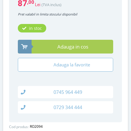
87
,00
(TVA inclus)
Lei
Pret valabil in limita stocului disponibil
in stoc
Adauga in cos
Adauga la favorite
0745 964 449
0729 344 444
RO2094
Cod produs: