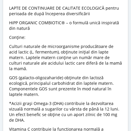
LAPTE DE CONTINUARE DE CALITATE ECOLOGICĂ pentru
perioada de după începerea diversificării
HiPP ORGANIC COMBIOTIC® – o formulă unică inspirată
din natură
Conține:
Culturi naturale de microorganisme producătoare de
acid lactic (L. fermentum), obținute inițial din lapte
matern. Laptele matern conține un număr mare de
culturi naturale ale acidului lactic care diferă de la mamă
la mamă.
GOS (galacto-oligozaharide) obținute din lactoză
ecologică, principalul carbohidrat din laptele matern.
Componentele GOS sunt prezente în mod natural în
laptele matern.
*Acizii grași Omega-3 (DHA) contribuie la dezvoltarea
vizuală normală a sugarilor cu vârsta de până la 12 luni.
Un efect benefic se obține cu un aport zilnic de 100 mg
de DHA.
Vitamina C contribuie la funcționarea normală a