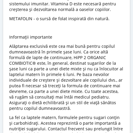
sistemului imunitar. Vitamina D este necesară pentru
creșterea și dezvoltarea normală a oaselor copiilor.
METAFOLIN - o sursă de folat inspirată din natură.
Informații importante
Alăptarea exclusivă este cea mai bună pentru copilul
dumneavoastră în primele șase luni. Ca orice altă
formulă de lapte de continuare, HiPP 2 ORGANIC
COMBIOTIC® este, în general, destinat sugarilor de la
șase luni ca parte a unei diete mixte și nu ca înlocuitor al
laptelui matern în primele 6 luni. Pe baza nevoilor
individuale de creștere și dezvoltare ale copilului dvs., ar
putea fi necesar să treceți la formula de continuare mai
devreme, ca parte a unei diete mixte. Cu toate acestea,
vă rugăm să consultați mai întâi medicul pediatru.
Asigurați o dietă echilibrată și un stil de viață sănătos
pentru copilul dumneavoastră.
La fel ca laptele matern, formulele pentru sugari conțin
și carbohidrați. Acestea reprezintă o parte importantă a
nutriției sugarului. Contactul frecvent sau prelungit între