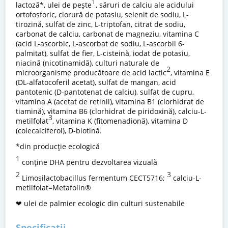
1
lactoză*, ulei de pește
, săruri de calciu ale acidului
ortofosforic, clorură de potasiu, selenit de sodiu, L-
tirozină, sulfat de zinc, L-triptofan, citrat de sodiu,
carbonat de calciu, carbonat de magneziu, vitamina C
(acid L-ascorbic, L-ascorbat de sodiu, L-ascorbil 6-
palmitat), sulfat de fier, L-cisteină, iodat de potasiu,
niacină (nicotinamidă), culturi naturale de
2
microorganisme producătoare de acid lactic
, vitamina E
(DL-alfatocoferil acetat), sulfat de mangan, acid
pantotenic (D-pantotenat de calciu), sulfat de cupru,
vitamina A (acetat de retinil), vitamina B1 (clorhidrat de
tiamină), vitamina B6 (clorhidrat de piridoxină), calciu-L-
3
metilfolat
, vitamina K (fitomenadionă), vitamina D
(colecalciferol), D-biotină.
*din producție ecologică
1
conține DHA pentru dezvoltarea vizuală
2
3
Limosilactobacillus fermentum CECT5716;
calciu-L-
metilfolat=Metafolin®
❤ ulei de palmier ecologic din culturi sustenabile
Specificatii