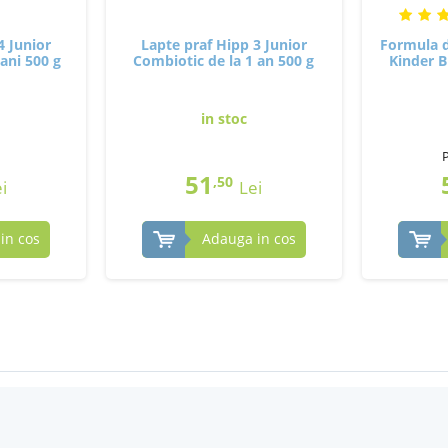
4 Junior
Lapte praf Hipp 3 Junior
Formula d
ani 500 g
Combiotic de la 1 an 500 g
Kinder B
in stoc
51
,50
i
Lei
in cos
Adauga in cos