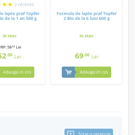
2 recenzii
e lapte praf Topfer
Formula de lapte praf Topfer
io de la 1 an 500 g
2 Bio de la 6 luni 600 g
in stoc
in stoc
PRP:
58
Lei
,00
52
69
,00
,00
Lei
Lei
Adauga in cos
Adauga in cos
Scrie o recenzie