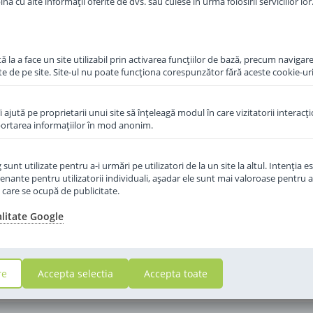
a cu alte informații oferite de dvs. sau culese în urma folosirii serviciilor lor
de organisme de control independente
ocmai!
ului pot afecta sanatatea copilului dumneavoastra.
 la a face un site utilizabil prin activarea funcţiilor de bază, precum navigare
te de pe site. Site-ul nu poate funcţiona corespunzător fără aceste cookie-uri
camerei, pe toata perioada de valabilitate. Din momentul deschiderii, past
itati fluctuatiile de temperatura.
îi ajută pe proprietarii unui site să înţeleagă modul în care vizitatorii interacţ
aportarea informaţiilor în mod anonim.
unt utilizate pentru a-i urmări pe utilizatori de la un site la altul. Intenţia es
enante pentru utilizatorii individuali, aşadar ele sunt mai valoroase pentru a
ţe care se ocupă de publicitate.
alitate Google
re
Accepta selectia
Accepta toate