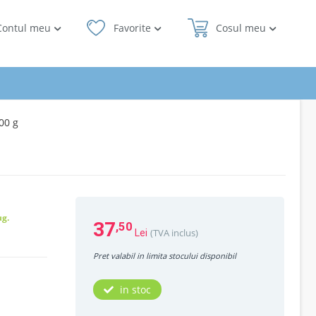
Contul meu
Favorite
Cosul meu
00 g
ug.
37
,50
(TVA inclus)
Lei
Pret valabil in limita stocului disponibil
in stoc