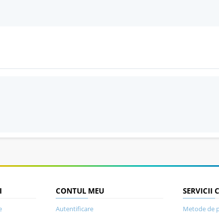
I
CONTUL MEU
SERVICII 
e
Autentificare
Metode de p