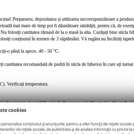
ntocmai! Prepararea, depozitarea și utilizarea necorespunzătoare a produ
erioadă mai mare de timp pot fi dăunătoare sănătății, pentru că, de exemp
Nu folosiți cantitatea rămasă de la o masă la alta. Curățați bine sticla bi
 folosiți conținutul în termen de 3 săptămâni. Vă rugăm nu încălziți laptel
ăciți-o până la aprox. 40 - 50 °C.
i cantitatea recomandată de pudră în sticla de biberon în care ați turnat
). Verificați temperatura.
i din semințe de rapiță*, ulei de floarea soarelui*), produs din zer*, gal
rozina, sulfat de zinc, L-tripofan, citrat de sodiu, carbonat de calciu, 
ste cookies
ic, L-cisteina, iodat de potasiu, niacina (nicotinamida), culturi naturale 
otenic, sulfat de cupru, vitamina A (acetat de retinil), vitamina B1 (clor
personaliza conținutul și anunțurile, pentru a oferi funcții de rețele sociale și
erilor de rețele sociale, de publicitate și de analize informații cu privire la m