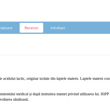
natoare
Recenzii
Intrebari
idului lactic, originar izolate din laptele matern. Laptele matern conț
asistentului medical și după instruirea mamei privind utilizarea lui. HiP
zvoltarea sănătoasă.