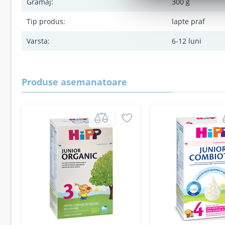
Gramaj:
300 g
Tip produs:
lapte praf
Varsta:
6-12 luni
Produse asemanatoare