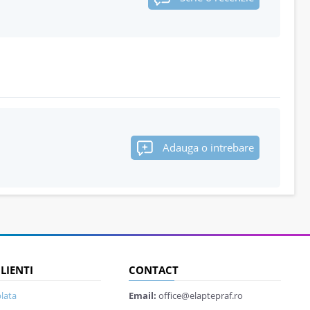
Adauga o intrebare
CLIENTI
CONTACT
lata
Email:
office@elaptepraf.ro