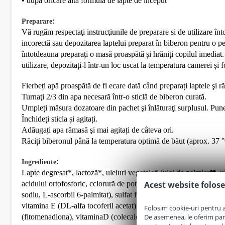
• după oricare altă formulă de lapte de început
:
Preparare
Vă rugăm respectaţi instrucţiunile de preparare si de utilizare î
incorectă sau depozitarea laptelui preparat în biberon pentru o p
întotdeauna preparați o masă proaspătă și hrăniți copilul imediat. 
utilizare, depozitați-l într-un loc uscat la temperatura camerei și
Fierbeți apă proaspătă de fi ecare dată când preparați laptele şi r
Turnaţi 2/3 din apa necesară într-o sticlă de biberon curată.
Umpleți măsura dozatoare din pachet şi înlăturaţi surplusul. Puneț
Închideți sticla și agitați.
Adăugați apa rămasă şi mai agitați de câteva ori.
Răciți biberonul până la temperatura optimă de băut (aprox. 37 °C
:
Ingrediente
Lapte degresat*, lactoză*, uleiuri vegetale* (ulei de palmier❤, ule
acidului ortofosforic, cclorură de potasiu, selinit de sodiu, L-ti
Acest website folose
sodiu, L-ascorbil 6-palmitat), sulfat feros, stabilizator acid lact
vitamina E (DL-alfa tocoferil acetat), sulfat de mangan, acid pant
Folosim cookie-uri pentru a 
(fitomenadiona), vitaminaD (colecalciferol), D-biotina.
De asemenea, le oferim parten