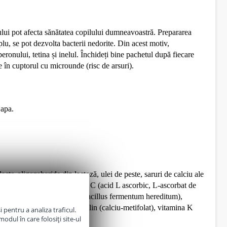
sului pot afecta sănătatea copilului dumneavoastră. Prepararea
lu, se pot dezvolta bacterii nedorite. Din acest motiv,
beronului, tetina și inelul. Închideți bine pachetul după fiecare
e în cuptorul cu microunde (risc de arsuri).
 apa.
acto-oligozaharide din lactoză, ulei de peste, saruri de calciu ale
carbonat de magneziu, vitamina C (acid L ascorbic, L-ascorbat de
aleacidului lactic (Limosilactobacillus fermentum hereditum),
hidrat de piridoxina), metafolin (calciu-metifolat), vitamina K
 pentru a analiza traficul.
odul în care folosiți site-ul