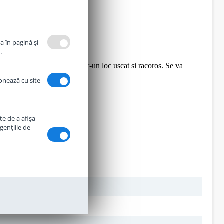
.
a în pagină şi
.
rati pachetul bine inchis intr-un loc uscat si racoros. Se va
ionează cu site-
te de a afişa
genţiile de