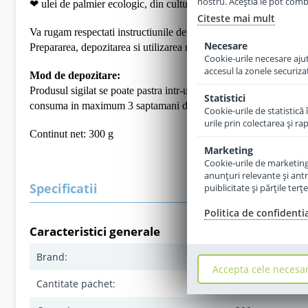
nostru. Aceștia le pot combin
❤ ulei de palmier ecologic, din culturi sustenabile, certificate 
Citeste mai mult
Va rugam respectati instructiunile de preparare si de utilizare int
Necesare
Prepararea, depozitarea si utilizarea necorespunzatoare a produs
Cookie-urile necesare ajută
accesul la zonele securiza
Mod de depozitare:
Produsul sigilat se poate pastra intr-un loc uscat, la temperatura 
Statistici
consuma in maximum 3 saptamani de la deschidere. Va rugam sa ev
Cookie-urile de statistică 
urile prin colectarea şi r
Continut net: 300 g
Marketing
Cookie-urile de marketing s
anunţuri relevante şi antr
Specificatii
puiblicitate şi părţile ter
Politica de confidenti
Caracteristici generale
Brand:
Hipp
Accepta cele necesa
Cantitate pachet:
5 buc