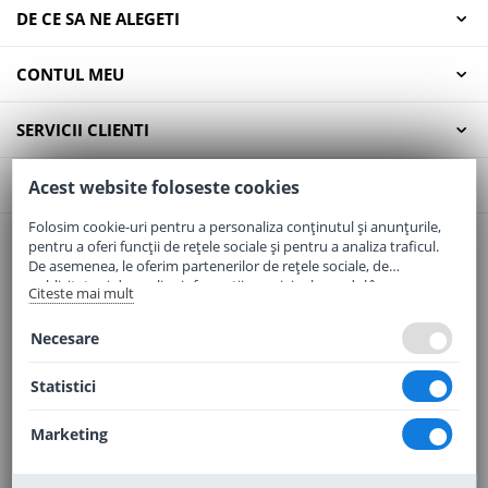
DE CE SA NE ALEGETI
CONTUL MEU
SERVICII CLIENTI
CONTACT
Acest website foloseste cookies
Folosim cookie-uri pentru a personaliza conținutul și anunțurile,
pentru a oferi funcții de rețele sociale și pentru a analiza traficul.
Email:
office@elaptepraf.ro
De asemenea, le oferim partenerilor de rețele sociale, de
Telefon:
0745-964-449
publicitate și de analize informații cu privire la modul în care
Citeste mai mult
folosiți site-ul nostru. Aceștia le pot combina cu alte informații
Adresa:
Sos. Borsului, Nr. 20, Oradea, Jud. Bihor
oferite de dvs. sau culese în urma folosirii serviciilor lor.
Necesare
Statistici
Marketing