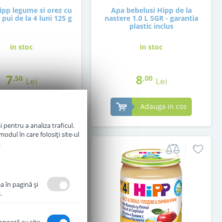
pp legume si orez cu
Apa bebelusi Hipp de la
 pui de la 4 luni 125 g
nastere 1.0 L SGR - garantia
plastic inclus
in stoc
in stoc
7
8
,50
,00
Lei
Lei
Adauga in cos
Adauga in cos
 pentru a analiza traficul.
odul în care folosiți site-ul
.
a în pagină şi
.