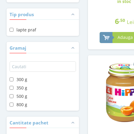
in stoc
Tip produs
6
,50
Lei
lapte praf
Adauga 
Gramaj
300 g
350 g
500 g
800 g
Cantitate pachet