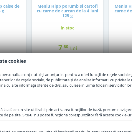
p caise de
Meniu Hipp porumb si cartofi
Meniu Hi
5 g
cu carne de curcan de la 4 luni
carne de
125 g
in stoc
7
,50
Lei
ste cookies
in cos
Adauga in cos
personaliza conținutul și anunțurile, pentru a oferi funcții de rețele sociale și
erilor de rețele sociale, de publicitate și de analize informații cu privire la m
a cu alte informații oferite de dvs. sau culese în urma folosirii serviciilor lor
 la a face un site utilizabil prin activarea funcţiilor de bază, precum navigare
te de pe site. Site-ul nu poate funcţiona corespunzător fără aceste cookie-uri