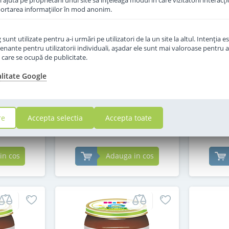
îi ajută pe proprietarii unui site să înţeleagă modul în care vizitatorii interacţ
aportarea informaţiilor în mod anonim.
unt utilizate pentru a-i urmări pe utilizatori de la un site la altul. Intenţia es
enante pentru utilizatorii individuali, aşadar ele sunt mai valoroase pentru a
ipp Duet
Meniu Hipp orez si morcovi cu
Piure f
ţe care se ocupă de publicitate.
 crema de
carne de vitel de la 4 luni 190
mere si
 luni 160 g
g
alitate Google
in stoc
i
re
Accepta selectia
Accepta toate
8
,50
Lei
in cos
Adauga in cos