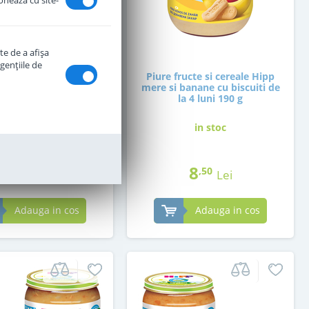
ionează cu site-
te de a afişa
genţiile de
ructe si cereale Hipp
Piure fructe si cereale Hipp
 banane de la 6 luni
mere si banane cu biscuiti de
190 g
la 4 luni 190 g
in stoc
in stoc
8
8
,50
,50
Lei
Lei
Adauga in cos
Adauga in cos