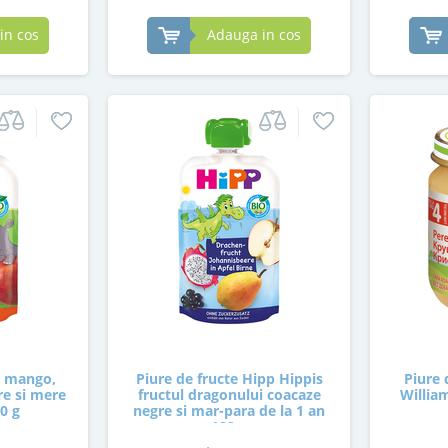
in cos
Adauga in cos
s mango,
Piure de fructe Hipp Hippis
Piure 
re si mere
fructul dragonului coacaze
William
00 g
negre si mar-para de la 1 an
100 g