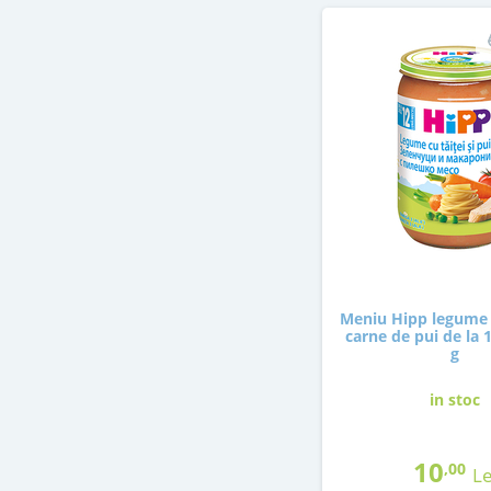
Meniu Hipp legume c
carne de pui de la 
g
in stoc
10
,00
Le