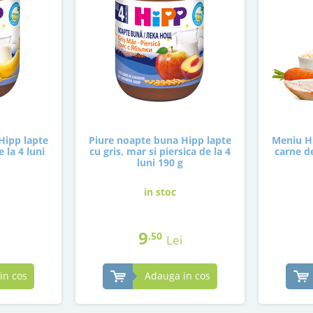
Hipp lapte
Piure noapte buna Hipp lapte
Meniu Hi
 la 4 luni
cu gris, mar si piersica de la 4
carne de
luni 190 g
in stoc
9
,50
Lei
in cos
Adauga in cos