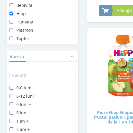
Bebivita
Adauga 
Hipp
Humana
Plasmon
Topfer
Varsta
0-6 luni
6-12 luni
0 luni +
Piure Hipp Hippi
6 luni +
fructul pasiunii, pe
1 an +
de la 1 an 1
2 ani +