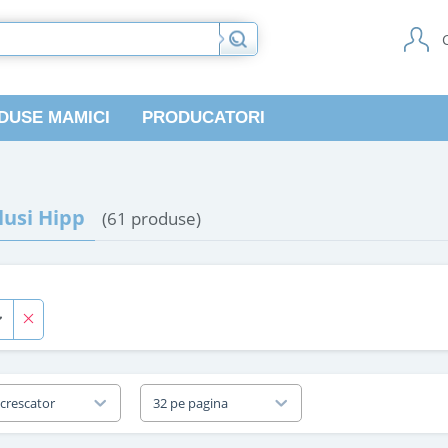
DUSE MAMICI
PRODUCATORI
usi Hipp
(61 produse)
 crescator
32 pe pagina