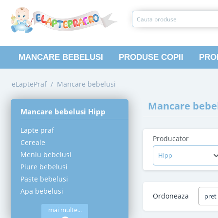
MANCARE BEBELUSI
PRODUSE COPII
PRO
eLaptePraf
/
Mancare bebelusi
Mancare bebel
Mancare bebelusi Hipp
Lapte praf
Producator
Cereale
Meniu bebelusi
Hipp
Piure bebelusi
Paste bebelusi
Apa bebelusi
Ordoneaza
pret
mai multe...