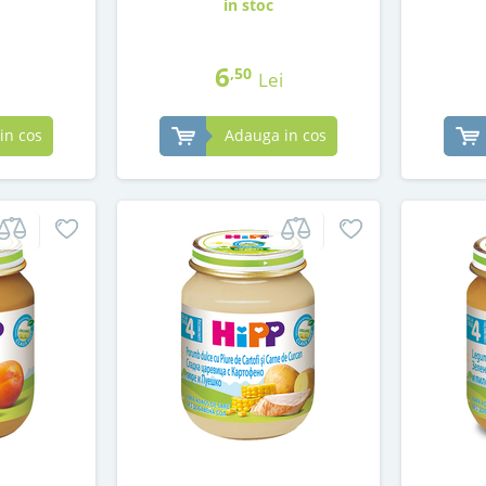
in stoc
6
,50
Lei
in cos
Adauga in cos