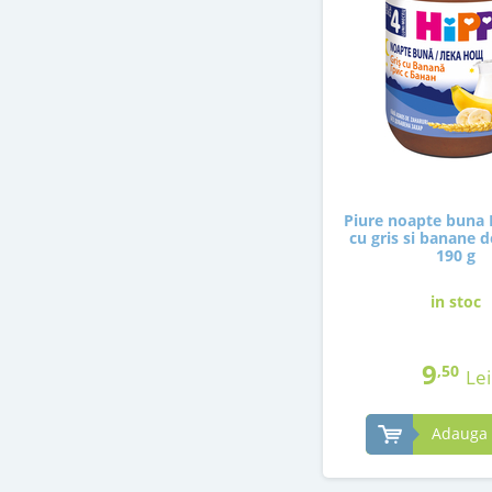
Piure noapte buna 
cu gris si banane de
190 g
in stoc
9
,50
Lei
Adauga 