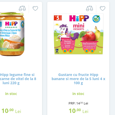
Hipp legume fine si
Gustare cu fructe Hipp
carne de vitel de la 8
banane si mere de la 5 luni 4 x
luni 220 g
100 g
in stoc
in stoc
PRP:
14
Lei
,50
10
10
,00
,00
Lei
Lei