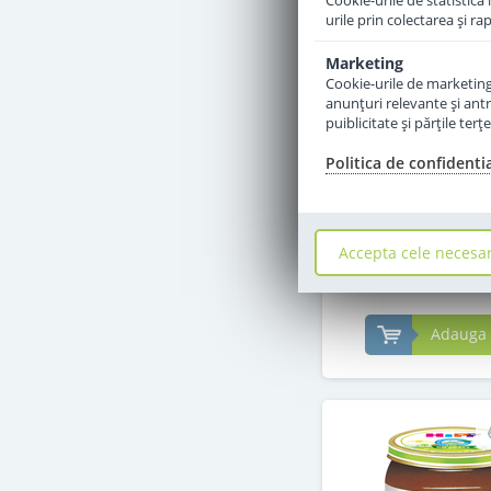
Cookie-urile de statistică 
urile prin colectarea şi r
Marketing
Cookie-urile de marketing s
anunţuri relevante şi antr
Piure de fructe H
puiblicitate şi părţile ter
piersica-caise cu
branza dulce de la 7
Politica de confidenti
in stoc
PRP:
9
Le
,50
Accepta cele necesa
8
,00
Lei
Adauga 