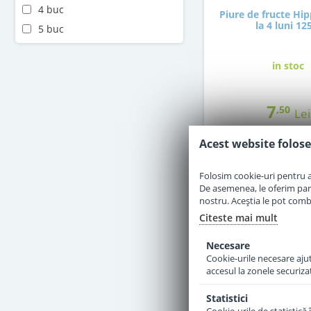
4 buc
Piure de fructe Hip
la 4 luni 12
5 buc
in stoc
7
,50
Lei
Acest website folose
Adauga 
Folosim cookie-uri pentru a 
De asemenea, le oferim parten
nostru. Aceștia le pot combin
Citeste mai mult
Necesare
Cookie-urile necesare ajută
accesul la zonele securiza
Statistici