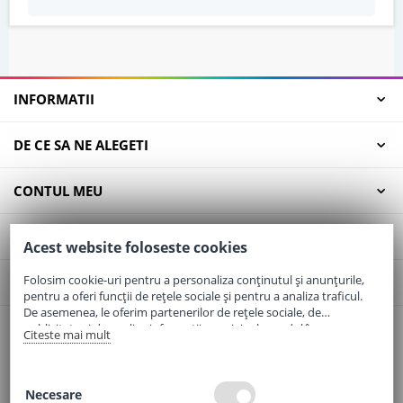
INFORMATII
DE CE SA NE ALEGETI
CONTUL MEU
SERVICII CLIENTI
Acest website foloseste cookies
Folosim cookie-uri pentru a personaliza conținutul și anunțurile,
CONTACT
pentru a oferi funcții de rețele sociale și pentru a analiza traficul.
De asemenea, le oferim partenerilor de rețele sociale, de
publicitate și de analize informații cu privire la modul în care
Citeste mai mult
Email:
office@elaptepraf.ro
folosiți site-ul nostru. Aceștia le pot combina cu alte informații
Telefon:
0745-964-449
oferite de dvs. sau culese în urma folosirii serviciilor lor.
Adresa:
Sos. Borsului, Nr. 20, Oradea, Jud. Bihor
Necesare