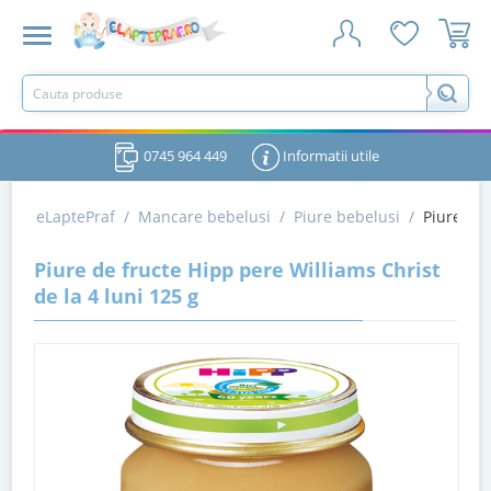
0745 964 449
Informatii utile
eLaptePraf
/
Mancare bebelusi
/
Piure bebelusi
/
Piure de 
Piure de fructe Hipp pere Williams Christ
de la 4 luni 125 g