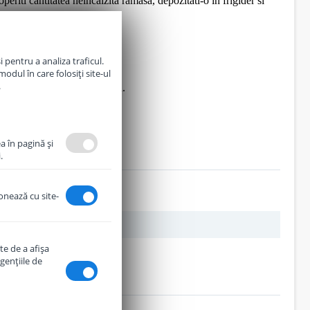
riti cantitatea neincalzita ramasa, depozitati-o in frigider si
sanatos.
 pentru a analiza traficul.
odul în care folosiți site-ul
.
ste deschis pentru prima data.
a în pagină şi
.
ionează cu site-
te de a afişa
genţiile de