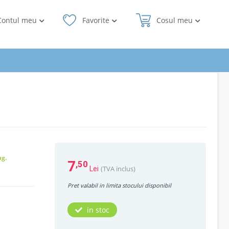
Contul meu
Favorite
Cosul meu
ug.
7
,50
(TVA inclus)
Lei
Pret valabil in limita stocului disponibil
in stoc