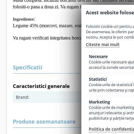
Masa completa. Incalziti borcanul deschis sau cantitatea necesara 
folositi-o pana a doua zi. Va rugam folositi linguri de plastic. Va
Acest website folose
:
Ingrediente
Legume 45% (morcovi, mazare, rosii, ceapa), apa, orez fiert 22%
Folosim cookie-uri pentru a 
De asemenea, le oferim parten
nostru. Aceștia le pot combin
Va rugam verificati integritatea borcanului inainte de utulizare.
Citeste mai mult
Necesare
Cookie-urile necesare ajută
Specificatii
accesul la zonele securiza
Statistici
Cookie-urile de statistică 
Caracteristici generale
urile prin colectarea şi r
Brand:
Hipp
Marketing
Cookie-urile de marketing s
anunţuri relevante şi antr
puiblicitate şi părţile ter
Produse asemanatoare
Politica de confidenti