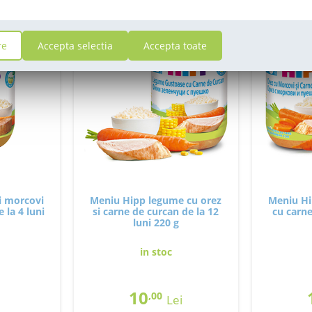
re
Accepta selectia
Accepta toate
i morcovi
Meniu Hipp legume cu orez
Meniu Hi
e la 4 luni
si carne de curcan de la 12
cu carne
luni 220 g
in stoc
10
,00
Lei