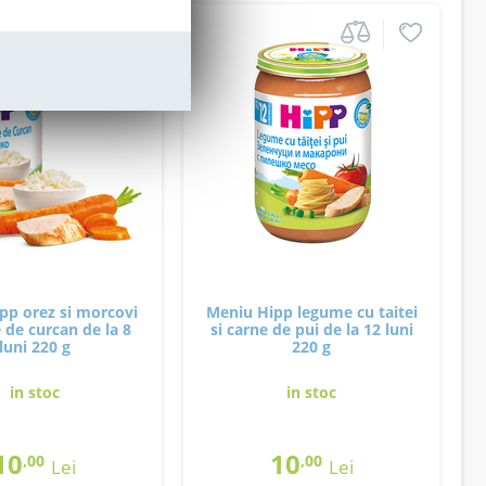
pp orez si morcovi
Meniu Hipp legume cu taitei
 de curcan de la 8
si carne de pui de la 12 luni
luni 220 g
220 g
in stoc
in stoc
10
10
,00
,00
Lei
Lei