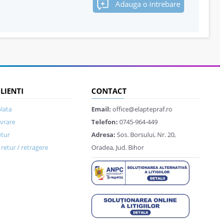
Adauga o intrebare
CLIENTI
CONTACT
lata
Email:
office@elaptepraf.ro
ivrare
Telefon:
0745-964-449
etur
Adresa:
Sos. Borsului, Nr. 20,
retur / retragere
Oradea, Jud. Bihor