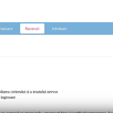
natoare
Recenzii
Intrebari
tarea creierului si a tesutului nervos
 ingrosare