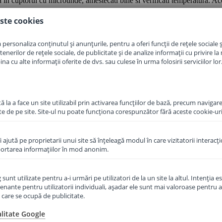
in cuptorul cu microunde, amestecati bine si verificati temperatura. Acope
 rugam acordati atentie unei alimentatii echilibrate si unui mod de viata 
ste cookies
, carne de pui 8%, ulei din seminte de rapita 1.7%. Fara gluten!
personaliza conținutul și anunțurile, pentru a oferi funcții de rețele sociale și
erilor de rețele sociale, de publicitate și de analize informații cu privire la m
a cu alte informații oferite de dvs. sau culese în urma folosirii serviciilor lor
 Sigilat in vid pentru siguranta, capacul produce un zgomot atunci cand e
 la a face un site utilizabil prin activarea funcţiilor de bază, precum navigare
te de pe site. Site-ul nu poate funcţiona corespunzător fără aceste cookie-uri
îi ajută pe proprietarii unui site să înţeleagă modul în care vizitatorii interacţ
aportarea informaţiilor în mod anonim.
unt utilizate pentru a-i urmări pe utilizatori de la un site la altul. Intenţia es
enante pentru utilizatorii individuali, aşadar ele sunt mai valoroase pentru a
ţe care se ocupă de publicitate.
alitate Google