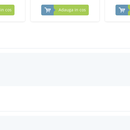
in cos
Adauga in cos