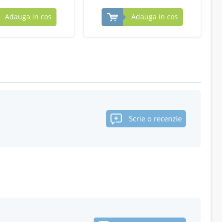
Adauga in cos
Adauga in cos
Scrie o recenzie