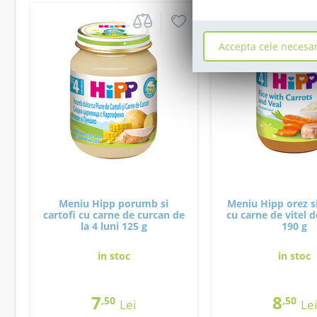
Accepta cele necesa
Meniu Hipp porumb si
Meniu Hipp orez s
cartofi cu carne de curcan de
cu carne de vitel d
la 4 luni 125 g
190 g
in stoc
in stoc
7
8
,50
,50
Lei
Lei