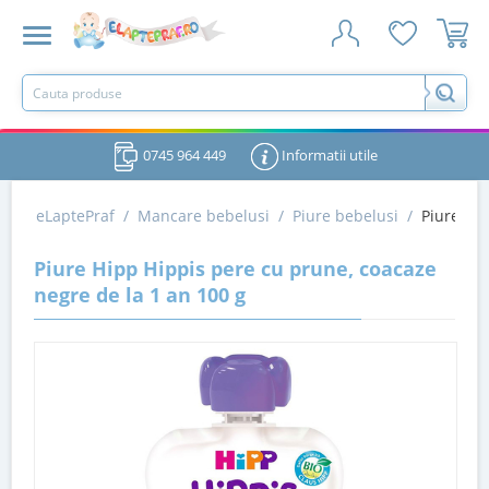
0745 964 449
Informatii utile
eLaptePraf
/
Mancare bebelusi
/
Piure bebelusi
/
Piure Hip
Piure Hipp Hippis pere cu prune, coacaze
negre de la 1 an 100 g