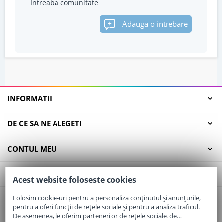
Intreaba comunitate
Adauga o intrebare
INFORMATII
DE CE SA NE ALEGETI
CONTUL MEU
SERVICII CLIENTI
Acest website foloseste cookies
Folosim cookie-uri pentru a personaliza conținutul și anunțurile,
CONTACT
pentru a oferi funcții de rețele sociale și pentru a analiza traficul.
De asemenea, le oferim partenerilor de rețele sociale, de