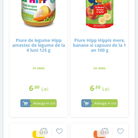
Piure de legume Hipp
Piure Hipp Hippis mere,
amestec de legume de la
banane si capsuni de la 1
4 luni 125 g
an 100 g
in stoc
in stoc
6
6
,00
,50
Lei
Lei
Adauga in cos
Adauga in cos