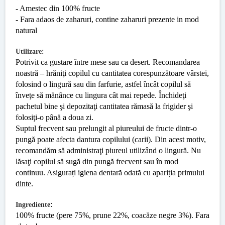
- Amestec din 100% fructe
- Fara adaos de zaharuri, contine zaharuri prezente in mod
natural
:
Utilizare
Potrivit ca gustare între mese sau ca desert. Recomandarea
noastră – hrăniţi copilul cu cantitatea corespunzătoare vârstei,
folosind o lingură sau din farfurie, astfel încât copilul să
înveţe să mănânce cu lingura cât mai repede. Închideţi
pachetul bine şi depozitaţi cantitatea rămasă la frigider şi
folosiţi-o până a doua zi.
Suptul frecvent sau prelungit al piureului de fructe dintr-o
pungă poate afecta dantura copilului (carii). Din acest motiv,
recomandăm să administraţi piureul utilizând o lingură. Nu
lăsaţi copilul să sugă din pungă frecvent sau în mod
continuu. Asigurați igiena dentară odată cu apariția primului
dinte.
:
Ingrediente
100% fructe (pere 75%, prune 22%, coacăze negre 3%). Fara