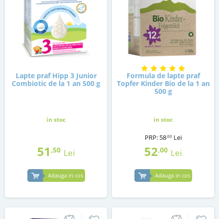
Lapte praf Hipp 3 Junior
Formula de lapte praf
Combiotic de la 1 an 500 g
Topfer Kinder Bio de la 1 an
500 g
in stoc
in stoc
PRP:
58
Lei
,00
51
52
,50
,00
Lei
Lei
Adauga in cos
Adauga in cos