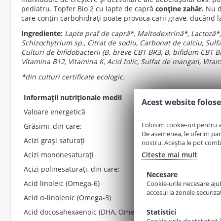
pediatru. Topfer Bio 2 cu lapte de capră
conține zahăr.
Nu da
care conțin carbohidrați poate provoca carii grave, ducând la 
Ingrediente:
Lapte praf de capră*, Maltodextrină*, Lactoză*, 
Schizochytrium sp., Citrat de sodiu, Carbonat de calciu, Sulfat 
Culturi de bifidobacterii (B. breve CBT BR3, B. bifidum CBT 
Vitamina B12,
Vitamina K, Acid folic, Sulfat de mangan, Vitam
*din culturi certificate ecologic.
Informații nutriționale medii
la 100 ml de produ
Acest website folose
Valoare energetică
277 kJ / 66 kcal
Folosim cookie-uri pentru a 
Grăsimi, din care:
3,3 g
De asemenea, le oferim parten
Acizi grași saturați
1,2 g
nostru. Aceștia le pot combin
Acizi mononesaturați
Citeste mai mult
1,6 g
Acizi polinesaturați, din care:
0,5 g
Necesare
Acid linoleic (Omega-6)
431 mg
Cookie-urile necesare ajută
accesul la zonele securiza
Acid
α-linolenic (Omega-3)
44 mg
Acid docosahexaenoic (DHA, Omega-3)
Statistici
16 mg