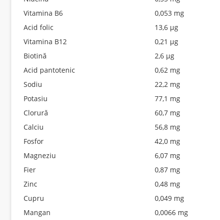
Vitamina B6
0,053 mg
Acid folic
13,6 µg
Vitamina B12
0,21 µg
Biotină
2,6 µg
Acid pantotenic
0,62 mg
Sodiu
22,2 mg
Potasiu
77,1 mg
Clorură
60,7 mg
Calciu
56,8 mg
Fosfor
42,0 mg
Magneziu
6,07 mg
Fier
0,87 mg
Zinc
0,48 mg
Cupru
0,049 mg
Mangan
0,0066 mg