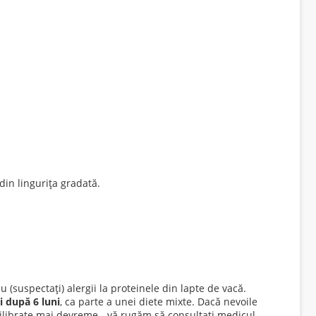
din lingurița gradată.
u (suspectați) alergii la proteinele din lapte de vacă.
i după 6 luni
, ca parte a unei diete mixte. Dacă nevoile
chilibrate mai devreme - vă rugăm să consultați medicul