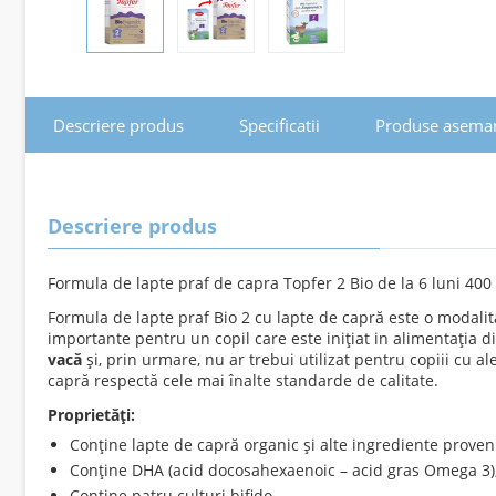
Descriere produs
Specificatii
Produse asema
Descriere produs
Formula de lapte praf de capra Topfer 2 Bio de la 6 luni 400
Formula de lapte praf Bio 2 cu lapte de capră este o modalita
importante pentru un copil care este inițiat in alimentația di
vacă
și, prin urmare, nu ar trebui utilizat pentru copiii cu a
capră respectă cele mai înalte standarde de calitate.
Proprietăți:
Conține lapte de capră organic și alte ingrediente proven
Conține DHA (acid docosahexaenoic – acid gras Omega 3), 
Conține patru culturi bifido