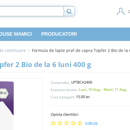
DUSE MAMICI
PRODUCATORI
de continuare
/
Formula de lapte praf de capra Topfer 2 Bio de la 
fer 2 Bio de la 6 luni 400 g
LPTBCA2400
Cod produs:
Luni, 10 Aug. - Marti, 11 Aug.
Estimare livrare:
15.00 lei
Cost transport:
Opinia clientilor:
0.00 (0)