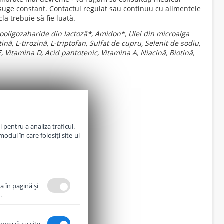
 suge constant. Contactul regulat sau continuu cu alimentele
la trebuie să fie luată.
ctooligozaharide din lactoză*, Amidon*, Ulei din microalga
nă, L-tirozină, L-triptofan, Sulfat de cupru, Se­lenit de sodiu,
, Vitamina D, Acid pantotenic, Vitamina A, Niacină, Biotină,
 pentru a analiza traficul.
odul în care folosiți site-ul
.
a în pagină şi
.