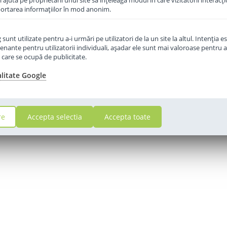
îi ajută pe proprietarii unui site să înţeleagă modul în care vizitatorii interacţ
aportarea informaţiilor în mod anonim.
unt utilizate pentru a-i urmări pe utilizatori de la un site la altul. Intenţia es
enante pentru utilizatorii individuali, aşadar ele sunt mai valoroase pentru a
ţe care se ocupă de publicitate.
alitate Google
re
Accepta selectia
Accepta toate