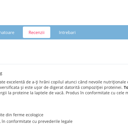
natoare
Recenzii
Intrebari
 g
te excelentă de a-ți hrăni copilul atunci când nevoile nutriționale 
versificata și este ușor de digerat datorită compoziției proteinei.
To
lergii la proteine la laptele de vacă. Produs în conformitate cu cele
ite din ferme ecologice
în conformitate cu prevederile legale