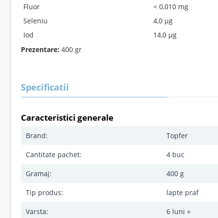
Fluor
< 0,010 mg
Seleniu
4,0 µg
Iod
14,0 µg
Prezentare:
400 gr
Specificatii
Caracteristici generale
Brand:
Topfer
Cantitate pachet:
4 buc
Gramaj:
400 g
Tip produs:
lapte praf
Varsta:
6 luni +