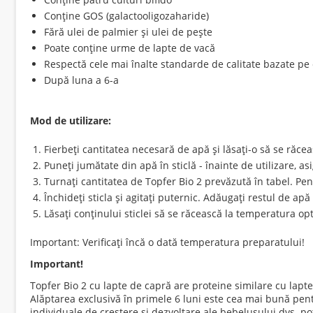
Conține GOS (galactooligozaharide)
Fără ulei de palmier și ulei de pește
Poate conține urme de lapte de vacă
Respectă cele mai înalte standarde de calitate bazate pe c
După luna a 6-a
Mod de utilizare:
Fierbeți cantitatea necesară de apă și lăsați-o să se răc
Puneți jumătate din apă în sticlă - înainte de utilizare, asi
Turnați cantitatea de Topfer Bio 2 prevăzută în tabel. Pen
Închideți sticla și agitați puternic. Adăugați restul de apă 
Lăsați conținului sticlei să se răcească la temperatura o
Important: Verificați încă o dată temperatura preparatului!
Important!
Topfer Bio 2 cu lapte de capră are proteine similare cu laptele
Alăptarea exclusivă în primele 6 luni este cea mai bună pent
individuale de creștere și dezvoltare ale bebelușului dvs. p