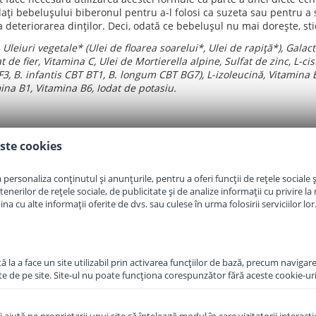
ți bebelușului biberonul pentru a-l folosi ca suzeta sau pentru a
deteriorarea dinților. Deci, odată ce bebelușul nu mai dorește, stic
Uleiuri vegetale* (Ulei de floarea soarelui*, Ulei de rapiță*), Gala
de fier, Vitamina C, Ulei de Mortierella alpine, Sulfat de zinc, L-cisti
BF3, B. infantis CBT BT1, B. longum CBT BG7),
L-izoleucină,
Vitamina E
ina B1, Vitamina B6, Iodat de potasiu.
s gata de consum
ste cookies
personaliza conținutul și anunțurile, pentru a oferi funcții de rețele sociale și
erilor de rețele sociale, de publicitate și de analize informații cu privire la m
a cu alte informații oferite de dvs. sau culese în urma folosirii serviciilor lor
 la a face un site utilizabil prin activarea funcţiilor de bază, precum navigare
te de pe site. Site-ul nu poate funcţiona corespunzător fără aceste cookie-uri