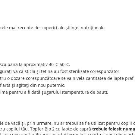
ele mai recente descoperiri ale științei nutriționale
ească până la aproximativ 40°C-50°C.
gurați-vă că sticla și tetina au fost sterilizate corespunzător.
tru o dozare corespunzătoare se va nivela cantitatea de lapte praf 
fiartă și agitați din nou puternic.
ptimă pentru a fi dată șugarului (temperatură de băut).
 de vacă și, prin urmare, nu ar trebui să fie utilizat pentru copiii c
ru copilul tău. Topfer Bio 2 cu lapte de capră
trebuie folosit numa
ot face necesară utilizarea acestei formule ca parte a unei diete e