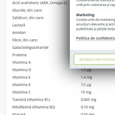
Cookie-urile de statistică 
Acid arahidonic (ARA, Omega-6)
8,1 mg
urile prin colectarea şi r
Glucide, din care:
7,6 g
Marketing
Zahăruri, din care:
4,2 g
Cookie-urile de marketing s
anunţuri relevante şi antr
Lactoză
3,5 g
puiblicitate şi părţile ter
Amidon
0,5 g
Politica de confidenti
Fibre, din care:
0,5 g
Galactooligozaharide
0,5 g
Proteine
1,4 g
Accepta cele necesa
Vitamina A
61,4
µg
Vitamina D
1,7 µg
Vitamina E
1,4 mg
Vitamina K
7,5 µg
Vitamina C
15 mg
Tiamină (Vitamina B1)
0,065 mg
Riboflavină (Vitamina B2)
0,10 mg
Niacină
0,55 mg