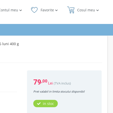
Contul meu
Favorite
Cosul meu
6 luni 400 g
79
,00
(TVA inclus)
Lei
Pret valabil in limita stocului disponibil
in stoc