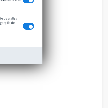
ionează cu site-
te de a afişa
genţiile de