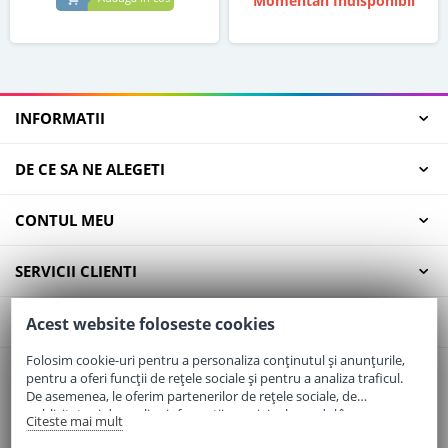
Momentan Indisponibil
INFORMATII
DE CE SA NE ALEGETI
CONTUL MEU
SERVICII CLIENTI
CONTACT
Acest website foloseste cookies
Folosim cookie-uri pentru a personaliza conținutul și anunțurile,
pentru a oferi funcții de rețele sociale și pentru a analiza traficul.
Email:
office@elaptepraf.ro
De asemenea, le oferim partenerilor de rețele sociale, de
Telefon:
0745-964-449
publicitate și de analize informații cu privire la modul în care
Citeste mai mult
folosiți site-ul nostru. Aceștia le pot combina cu alte informații
Adresa:
Sos. Borsului, Nr. 20, Oradea, Jud. Bihor