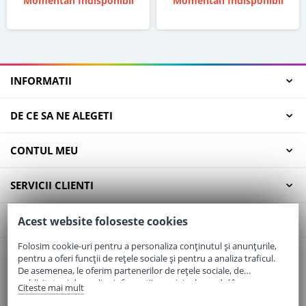
Momentan Indisponibil
Momentan Indisponibil
INFORMATII
DE CE SA NE ALEGETI
CONTUL MEU
SERVICII CLIENTI
CONTACT
Acest website foloseste cookies
Folosim cookie-uri pentru a personaliza conținutul și anunțurile,
pentru a oferi funcții de rețele sociale și pentru a analiza traficul.
Email:
office@elaptepraf.ro
De asemenea, le oferim partenerilor de rețele sociale, de
Telefon:
0745-964-449
publicitate și de analize informații cu privire la modul în care
Citeste mai mult
folosiți site-ul nostru. Aceștia le pot combina cu alte informații
Adresa:
Sos. Borsului, Nr. 20, Oradea, Jud. Bihor