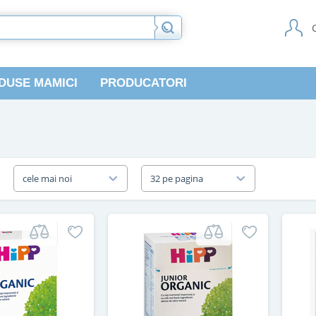
DUSE MAMICI
PRODUCATORI
a
cele mai noi
32 pe pagina