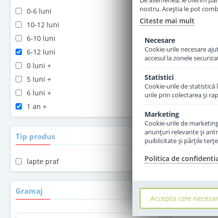
De asemenea, le oferim parten
nostru. Aceștia le pot combin
0-6 luni
Citeste mai mult
10-12 luni
6-10 luni
Necesare
Cookie-urile necesare ajută
6-12 luni
accesul la zonele securiza
0 luni +
Statistici
5 luni +
Cookie-urile de statistică 
6 luni +
urile prin colectarea şi r
1 an +
Lapte pra
Marketing
Combiotic 
2 ani +
Cookie-urile de marketing s
anunţuri relevante şi antr
Tip produs
puiblicitate şi părţile ter
Politica de confidenti
lapte praf
5
Gramaj
Accepta cele necesa