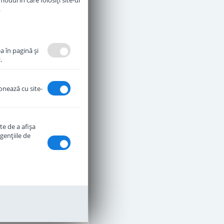
odul în care folosiți site-ul
.
a în pagină şi
.
ionează cu site-
Lapte praf Humana
ergetrank 1+ DE de la 1
te de a afişa
an 650 g
genţiile de
stoc epuizat
42
,00
Lei
mentan Indisponibil