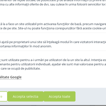
erilor de rețele sociale, de publicitate și de analize informații cu privire la m
a cu alte informații oferite de dvs. sau culese în urma folosirii serviciilor lor
 la a face un site utilizabil prin activarea funcţiilor de bază, precum navigare
te de pe site. Site-ul nu poate funcţiona corespunzător fără aceste cookie-uri
îi ajută pe proprietarii unui site să înţeleagă modul în care vizitatorii interacţ
aportarea informaţiilor în mod anonim.
2 recenzii
f Hipp 3 Junior
Formula de lapte praf
de la 1 an 500 g
Topfer Kinder Bio de la 1 an
Kind
unt utilizate pentru a-i urmări pe utilizatori de la un site la altul. Intenţia es
500 g
enante pentru utilizatorii individuali, aşadar ele sunt mai valoroase pentru a
ţe care se ocupă de publicitate.
in stoc
in stoc
alitate Google
PRP:
58
Lei
,00
1
52
,50
,00
Lei
Lei
re
Accepta selectia
Accepta toate
Mo
Adauga in cos
Adauga in cos