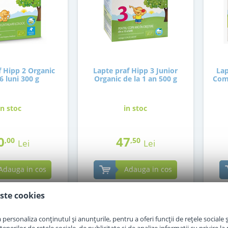
f Hipp 2 Organic
Lapte praf Hipp 3 Junior
Lap
 6 luni 300 g
Organic de la 1 an 500 g
Comb
in stoc
in stoc
0
47
,00
,50
Lei
Lei
Adauga in cos
Adauga in cos
ste cookies
personaliza conținutul și anunțurile, pentru a oferi funcții de rețele sociale și