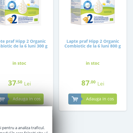
te praf Hipp 2 Organic
Lapte praf Hipp 2 Organic
iotic de la 6 luni 300 g
Combiotic de la 6 luni 800 g
in stoc
in stoc
37
87
,50
,00
Lei
Lei
Adauga in cos
Adauga in cos
 pentru a analiza traficul.