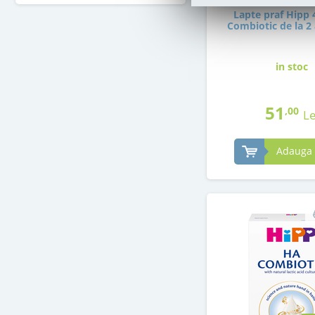
Lapte praf Hipp 
Combiotic de la 2 
in stoc
51
,00
Le
Adauga 