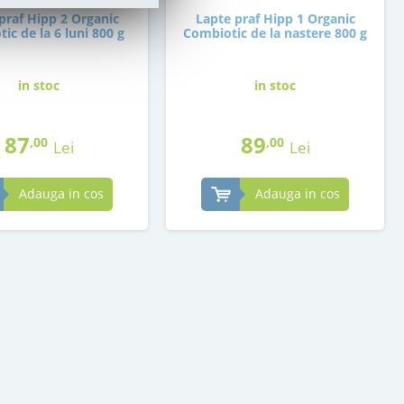
praf Hipp 2 Organic
Lapte praf Hipp 1 Organic
ic de la 6 luni 800 g
Combiotic de la nastere 800 g
in stoc
in stoc
87
89
,00
,00
Lei
Lei
Adauga in cos
Adauga in cos