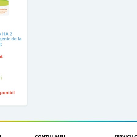
p HA 2
enic de la
g
at
i
ponibil
I
CONTUL MEU
SERVICII 