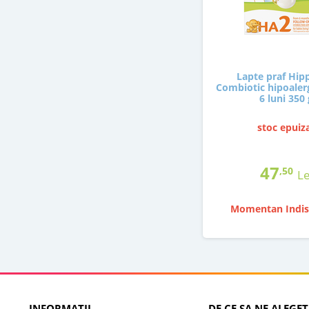
Lapte praf Hip
Combiotic hipoalerg
6 luni 350 
stoc epuiz
47
,50
Le
Momentan Indis
INFORMATII
DE CE SA NE ALEGET