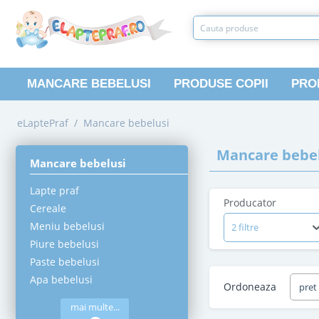
MANCARE BEBELUSI
PRODUSE COPII
PRO
eLaptePraf
/
Mancare bebelusi
Mancare bebel
Mancare bebelusi
Lapte praf
Producator
Cereale
Meniu bebelusi
2 filtre
Piure bebelusi
Paste bebelusi
Apa bebelusi
Ordoneaza
pret
mai multe...