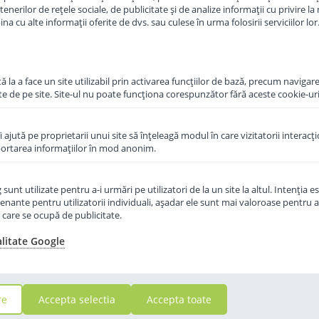
in stoc
erilor de rețele sociale, de publicitate și de analize informații cu privire la m
a cu alte informații oferite de dvs. sau culese în urma folosirii serviciilor lor
47
,50
i
Lei
 la a face un site utilizabil prin activarea funcţiilor de bază, precum navigare
in cos
Adauga in cos
te de pe site. Site-ul nu poate funcţiona corespunzător fără aceste cookie-uri
îi ajută pe proprietarii unui site să înţeleagă modul în care vizitatorii interacţ
aportarea informaţiilor în mod anonim.
unt utilizate pentru a-i urmări pe utilizatori de la un site la altul. Intenţia es
enante pentru utilizatorii individuali, aşadar ele sunt mai valoroase pentru a
ţe care se ocupă de publicitate.
alitate Google
re
Accepta selectia
Accepta toate