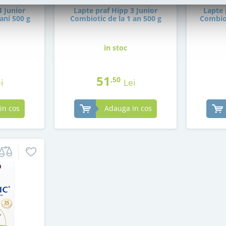
4 Junior
Lapte praf Hipp 3 Junior
Lapte 
ani 500 g
Combiotic de la 1 an 500 g
Combiot
in stoc
51
,50
i
Lei
in cos
Adauga in cos