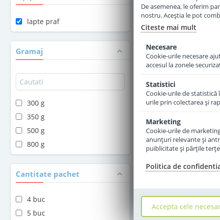
in stoc
De asemenea, le oferim parten
nostru. Aceștia le pot combin
lapte praf
Citeste mai mult
47
,50
Le
Necesare
Gramaj
Cookie-urile necesare ajută
Adauga 
accesul la zonele securiza
Statistici
Cookie-urile de statistică 
urile prin colectarea şi r
300 g
350 g
Marketing
500 g
Cookie-urile de marketing s
anunţuri relevante şi antr
800 g
puiblicitate şi părţile ter
Politica de confidenti
Cantitate pachet
4 buc
Accepta cele necesa
5 buc