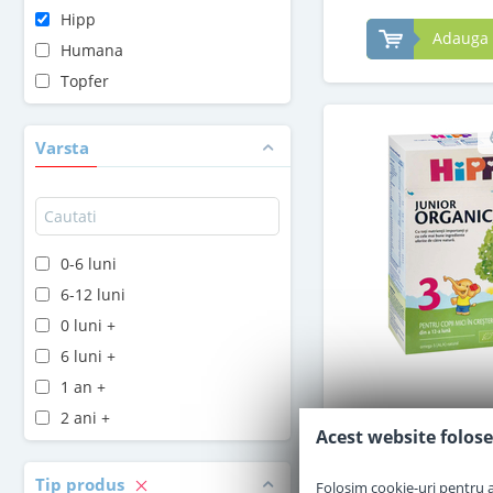
Hipp
Adauga 
Humana
Topfer
Varsta
0-6 luni
6-12 luni
0 luni +
6 luni +
1 an +
Lapte praf Hipp 
2 ani +
Organic de la 1 
Acest website folose
Tip produs
Folosim cookie-uri pentru a 