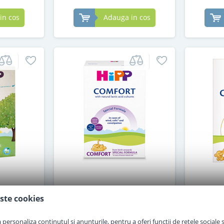
in cos
Adauga in cos
3 Junior
Lapte praf Hipp Comfort
Lapt
an 500 g
pentru colici si constipatie de
Combioti
ste cookies
la nastere 300 g
personaliza conținutul și anunțurile, pentru a oferi funcții de rețele sociale și