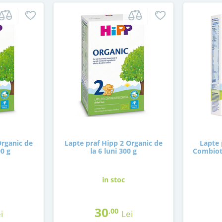
Organic de
Lapte praf Hipp 2 Organic de
Lapte 
00 g
la 6 luni 300 g
Combioti
in stoc
30
,00
i
Lei