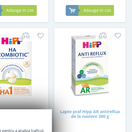
Adauga in cos
Adauga in cos
e praf Hipp HA 1
Lapte praf Hipp AR antireflux
c hipoalergenic de la
de la nastere 300 g
nastere 350 g
 pentru a analiza traficul.