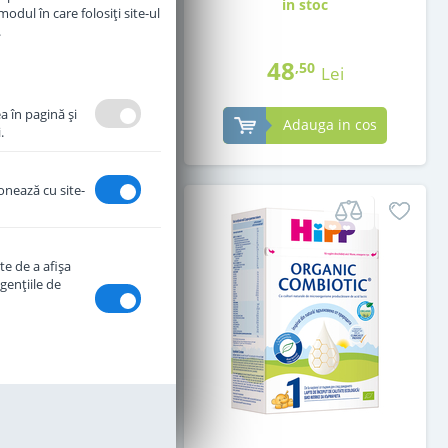
in stoc
in stoc
odul în care folosiți site-ul
.
47
48
,50
,50
Lei
Lei
a în pagină şi
Adauga in cos
Adauga in cos
.
ionează cu site-
te de a afişa
genţiile de