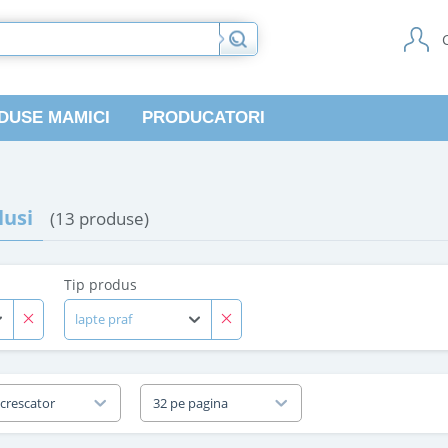
DUSE MAMICI
PRODUCATORI
usi
(13 produse)
Tip produs
lapte praf
 crescator
32 pe pagina