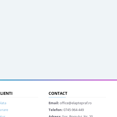
CLIENTI
CONTACT
lata
Email:
office@elaptepraf.ro
ivrare
Telefon:
0745-964-449
etur
Adresa:
Sos. Borsului, Nr. 20,