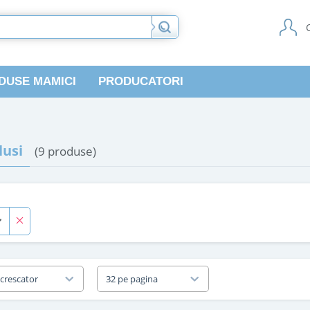
DUSE MAMICI
PRODUCATORI
usi
(9 produse)
 crescator
32 pe pagina