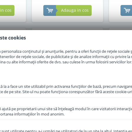
in cos
Adauga in cos
ste cookies
personaliza conținutul și anunțurile, pentru a oferi funcții de rețele sociale și
erilor de rețele sociale, de publicitate și de analize informații cu privire la m
a cu alte informații oferite de dvs. sau culese în urma folosirii serviciilor lor
 la a face un site utilizabil prin activarea funcţiilor de bază, precum navigare
te de pe site. Site-ul nu poate funcţiona corespunzător fără aceste cookie-uri
îi ajută pe proprietarii unui site să înţeleagă modul în care vizitatorii interacţ
raf Topfer
Formula de lapte praf de
Lapte 
aportarea informaţiilor în mod anonim.
re 600 g
capra Topfer 1 Bio de la
Combiot
nastere 400 g
unt utilizate pentru a-i urmări pe utilizatori de la un site la altul. Intenţia es