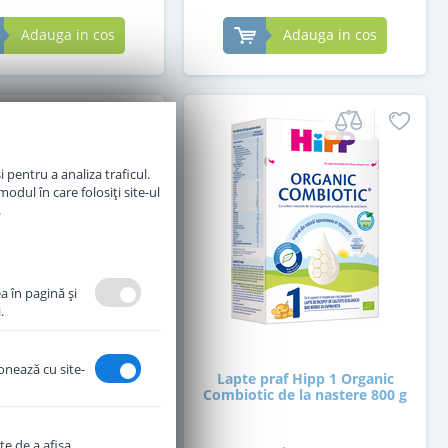
Adauga in cos
Adauga in cos
 pentru a analiza traficul.
odul în care folosiți site-ul
.
a în pagină şi
.
ionează cu site-
praf Hipp 2 Organic
Lapte praf Hipp 1 Organic
ic de la 6 luni 800 g
Combiotic de la nastere 800 g
te de a afişa