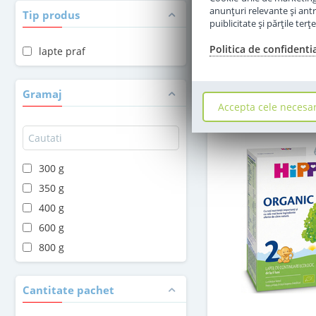
in stoc
anunţuri relevante şi antr
Tip produs
puiblicitate şi părţile ter
69
,00
Politica de confidenti
Le
lapte praf
Adauga 
Gramaj
Accepta cele necesa
300 g
350 g
400 g
600 g
800 g
Cantitate pachet