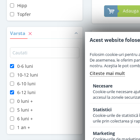
Hipp
Adauga 
Topfer
Varsta
Acest website folose
Folosim cookie-uri pentru a 
De asemenea, le oferim parten
nostru. Aceștia le pot combin
0-6 luni
Citeste mai mult
10-12 luni
6-10 luni
Necesare
Cookie-urile necesare ajută
6-12 luni
accesul la zonele securiza
0 luni +
Statistici
5 luni +
Cookie-urile de statistică 
Formula de lapte p
6 luni +
urile prin colectarea şi r
1 Bio de la naste
1 an +
Marketing
2 ani +
Cookie-urile de marketing s