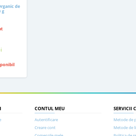
Organic de
0 g
at
i
ponibil
I
CONTUL MEU
SERVICII 
e
Autentificare
Metode de p
Creare cont
Metode de l
Comenzile mele
Politica de r