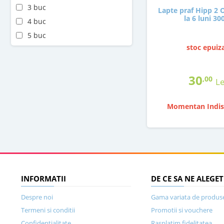
3 buc
Lapte praf Hipp 2 
la 6 luni 30
4 buc
5 buc
stoc epuiz
30
,00
Le
Momentan Indis
INFORMATII
DE CE SA NE ALEGET
Despre noi
Gama variata de produs
Termeni si conditii
Promotii si vouchere
Confidentialitate
Rasplatim fidelitatea