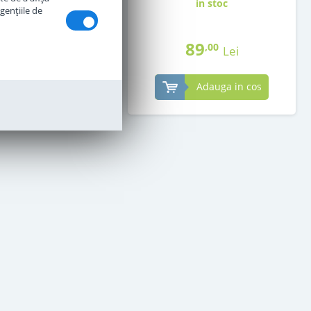
in stoc
in stoc
genţiile de
87
89
,00
,00
Lei
Lei
Adauga in cos
Adauga in cos