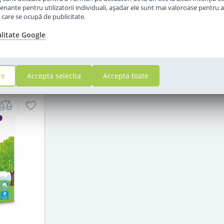
in stoc
enante pentru utilizatorii individuali, aşadar ele sunt mai valoroase pentru a
ţe care se ocupă de publicitate.
79
,00
alitate Google
i
Lei
in cos
Adauga in cos
re
Accepta selectia
Accepta toate