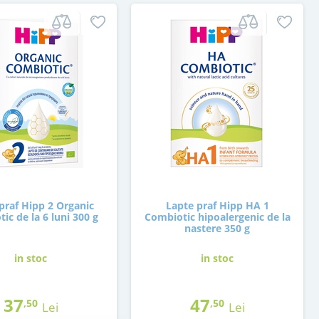
praf Hipp 2 Organic
Lapte praf Hipp HA 1
ic de la 6 luni 300 g
Combiotic hipoalergenic de la
nastere 350 g
in stoc
in stoc
37
47
,50
,50
Lei
Lei