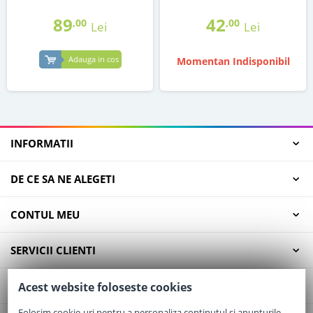
89
42
,00
,00
Lei
Lei
Adauga in cos
Momentan Indisponibil
INFORMATII
DE CE SA NE ALEGETI
CONTUL MEU
SERVICII CLIENTI
CONTACT
Acest website foloseste cookies
Folosim cookie-uri pentru a personaliza conținutul și anunțurile,