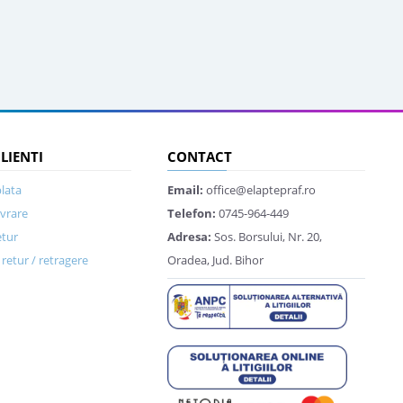
CLIENTI
CONTACT
lata
Email:
office@elaptepraf.ro
ivrare
Telefon:
0745-964-449
etur
Adresa:
Sos. Borsului, Nr. 20,
retur / retragere
Oradea, Jud. Bihor