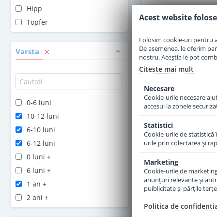
Hipp
Acest website folose
Adauga 
Topfer
Folosim cookie-uri pentru a 
De asemenea, le oferim parten
Varsta
nostru. Aceștia le pot combin
Citeste mai mult
Necesare
Cookie-urile necesare ajută
0-6 luni
accesul la zonele securiza
10-12 luni
Statistici
6-10 luni
Cookie-urile de statistică 
6-12 luni
urile prin colectarea şi r
0 luni +
Marketing
2 
6 luni +
Cookie-urile de marketing s
anunţuri relevante şi antr
Formula de lapte p
1 an +
puiblicitate şi părţile ter
Kinder Bio de la 1
2 ani +
Politica de confidenti