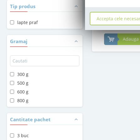
in stoc
Tip produs
PRP:
58
Le
,00
Accepta cele necesa
52
,00
lapte praf
Le
Adauga 
Gramaj
300 g
500 g
600 g
800 g
Cantitate pachet
3 buc