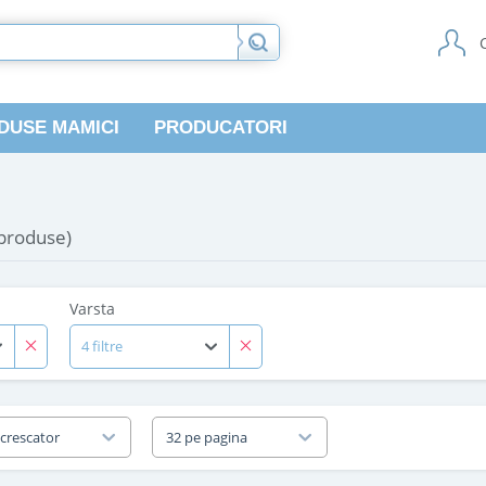
DUSE MAMICI
PRODUCATORI
 produse)
Varsta
4 filtre
 crescator
32 pe pagina