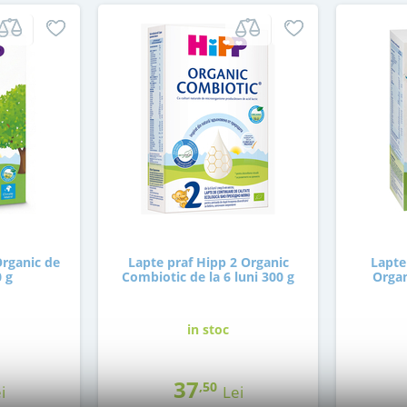
Organic de
Lapte praf Hipp 2 Organic
Lapte
0 g
Combiotic de la 6 luni 300 g
Organ
in stoc
37
,50
i
Lei