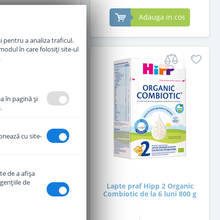
Adauga in cos
Adauga in cos
 pentru a analiza traficul.
odul în care folosiți site-ul
.
a în pagină şi
.
ionează cu site-
te de a afişa
genţiile de
 de lapte praf Topfer
Lapte praf Hipp 2 Organic
 de la 10 luni 600 g
Combiotic de la 6 luni 800 g