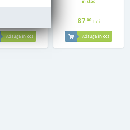
in stoc
in stoc
69
87
,00
,00
Lei
Lei
Adauga in cos
Adauga in cos