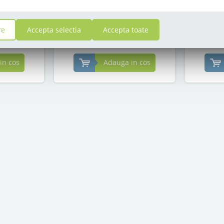
in stoc
i
re
Accepta selectia
Accepta toate
69
,00
i
Lei
in cos
Adauga in cos