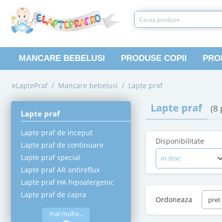
MANCARE BEBELUSI
PRODUSE COPII
PRO
eLaptePraf
/
Mancare bebelusi
/
Lapte praf
Lapte praf
(8
Lapte praf
Lapte praf de inceput
Disponibilitate
Lapte praf de continuare
Lapte praf special
in stoc
Lapte praf AR antireflux
Lapte praf HA hipoalergenic
Lapte praf de capra
Ordoneaza
pret
mai multe...