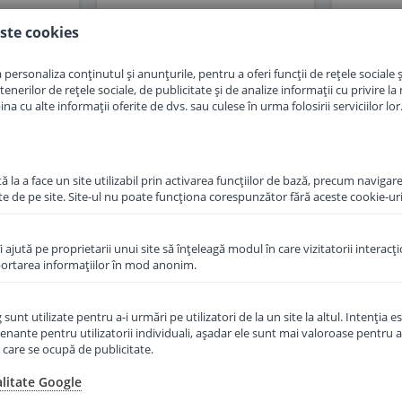
ste cookies
in cos
Adauga in cos
personaliza conținutul și anunțurile, pentru a oferi funcții de rețele sociale și
erilor de rețele sociale, de publicitate și de analize informații cu privire la m
a cu alte informații oferite de dvs. sau culese în urma folosirii serviciilor lor
 la a face un site utilizabil prin activarea funcţiilor de bază, precum navigare
te de pe site. Site-ul nu poate funcţiona corespunzător fără aceste cookie-uri
îi ajută pe proprietarii unui site să înţeleagă modul în care vizitatorii interacţ
aportarea informaţiilor în mod anonim.
recenzii
unt utilizate pentru a-i urmări pe utilizatori de la un site la altul. Intenţia es
enante pentru utilizatorii individuali, aşadar ele sunt mai valoroase pentru a
raf Topfer
Formula de lapte praf Topfer
Formula
ţe care se ocupă de publicitate.
 an 500 g
2 Bio de la 6 luni 600 g
3 Bio
alitate Google