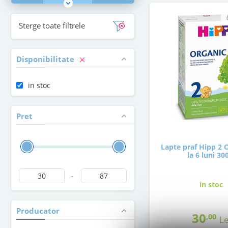
Sterge toate filtrele
Disponibilitate
in stoc
Pret
Lapte praf Hipp 2 
la 6 luni 30
-
in stoc
Producator
30
,00
Le