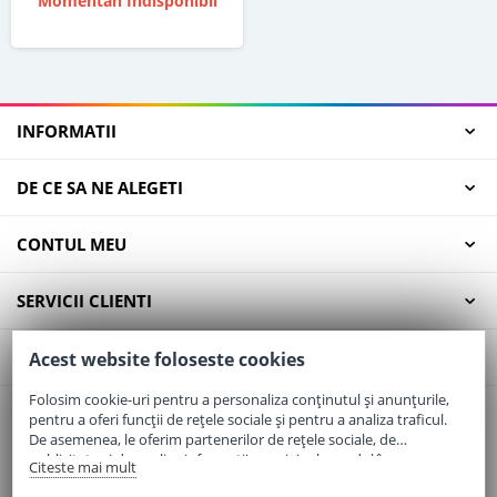
Momentan Indisponibil
INFORMATII
DE CE SA NE ALEGETI
CONTUL MEU
SERVICII CLIENTI
CONTACT
Acest website foloseste cookies
Folosim cookie-uri pentru a personaliza conținutul și anunțurile,
pentru a oferi funcții de rețele sociale și pentru a analiza traficul.
Email:
office@elaptepraf.ro
De asemenea, le oferim partenerilor de rețele sociale, de
Telefon:
0745-964-449
publicitate și de analize informații cu privire la modul în care
Citeste mai mult
folosiți site-ul nostru. Aceștia le pot combina cu alte informații
Adresa:
Sos. Borsului, Nr. 20, Oradea, Jud. Bihor