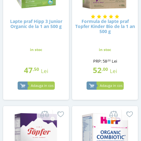
Lapte praf Hipp 3 Junior
Formula de lapte praf
Organic de la 1 an 500 g
Topfer Kinder Bio de la 1 an
500 g
in stoc
in stoc
PRP:
58
Lei
,00
47
52
,50
,00
Lei
Lei
Adauga in cos
Adauga in cos