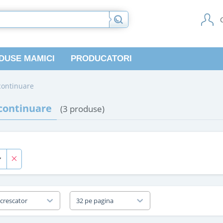
DUSE MAMICI
PRODUCATORI
continuare
 continuare
(3 produse)
 crescator
32 pe pagina