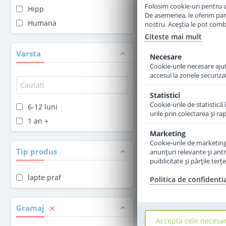
Folosim cookie-uri pentru a 
Hipp
De asemenea, le oferim parten
Adauga 
Humana
nostru. Aceștia le pot combin
Citeste mai mult
Varsta
Necesare
Cookie-urile necesare ajută
accesul la zonele securiza
Statistici
Cookie-urile de statistică 
6-12 luni
urile prin colectarea şi r
1 an +
Marketing
Cookie-urile de marketing s
Tip produs
anunţuri relevante şi antr
puiblicitate şi părţile ter
lapte praf
Politica de confidenti
Gramaj
Accepta cele necesa