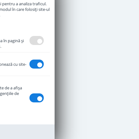
 pentru a analiza traficul.
odul în care folosiți site-ul
ntan Indisponibil
.
a în pagină şi
.
ionează cu site-
te de a afişa
genţiile de