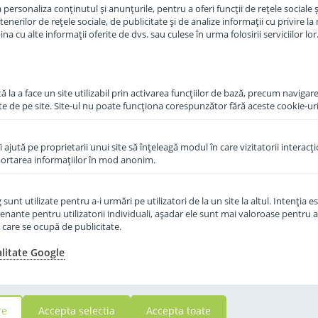
personaliza conținutul și anunțurile, pentru a oferi funcții de rețele sociale și
erilor de rețele sociale, de publicitate și de analize informații cu privire la m
Momentan Indisponibil
Mome
in cos
a cu alte informații oferite de dvs. sau culese în urma folosirii serviciilor lor
 la a face un site utilizabil prin activarea funcţiilor de bază, precum navigare
te de pe site. Site-ul nu poate funcţiona corespunzător fără aceste cookie-uri
îi ajută pe proprietarii unui site să înţeleagă modul în care vizitatorii interacţ
aportarea informaţiilor în mod anonim.
unt utilizate pentru a-i urmări pe utilizatori de la un site la altul. Intenţia es
enante pentru utilizatorii individuali, aşadar ele sunt mai valoroase pentru a
ţe care se ocupă de publicitate.
alitate Google
re
Accepta selectia
Accepta toate