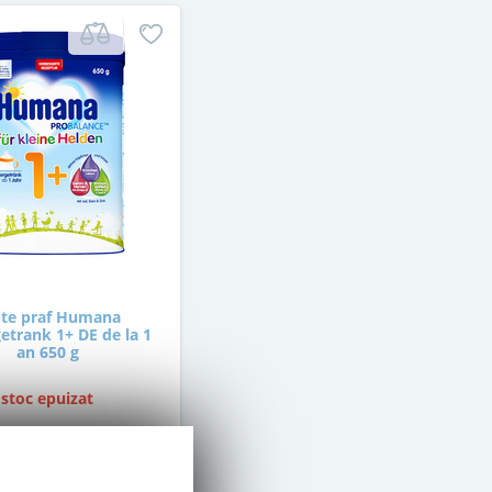
te praf Humana
etrank 1+ DE de la 1
an 650 g
stoc epuizat
42
,00
Lei