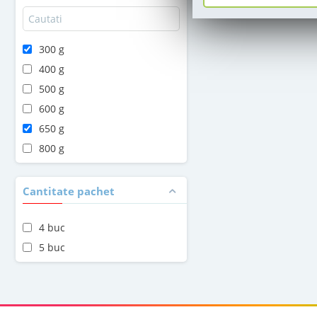
300 g
400 g
500 g
600 g
650 g
800 g
Cantitate pachet
4 buc
5 buc