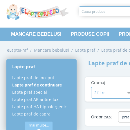
MANCARE BEBELUSI
PRODUSE COPII
PRO
eLaptePraf
/
Mancare bebelusi
/
Lapte praf
/
Lapte praf de 
Lapte praf de
Lapte praf
Lapte praf de inceput
Gramaj
Lapte praf de continuare
Lapte praf special
2 filtre
Lapte praf AR antireflux
Lapte praf HA hipoalergenic
Lapte praf de capra
Ordoneaza
pret
mai multe...