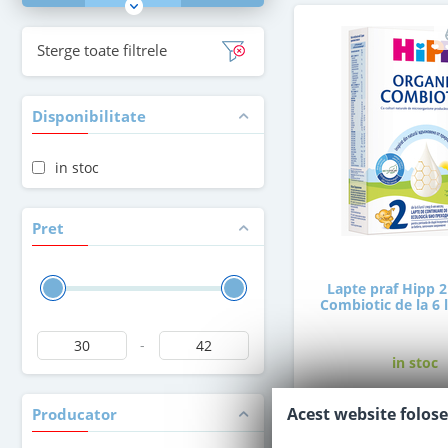
Sterge toate filtrele
Disponibilitate
in stoc
Pret
Lapte praf Hipp 2
Combiotic de la 6 
-
in stoc
Acest website folose
Producator
37
,50
Le