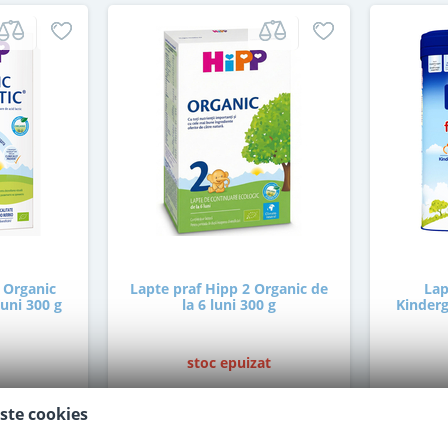
 Organic
Lapte praf Hipp 2 Organic de
Lap
luni 300 g
la 6 luni 300 g
Kinderg
stoc epuizat
ste cookies
30
,00
i
Lei