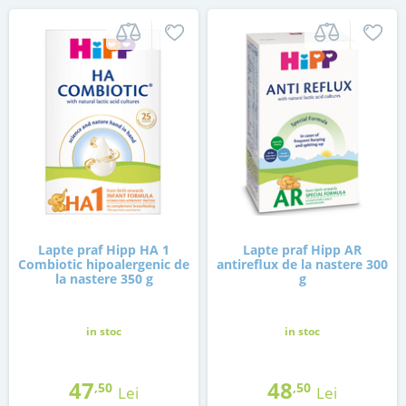
Lapte praf Hipp HA 1
Lapte praf Hipp AR
Combiotic hipoalergenic de
antireflux de la nastere 300
la nastere 350 g
g
in stoc
in stoc
47
48
,50
,50
Lei
Lei