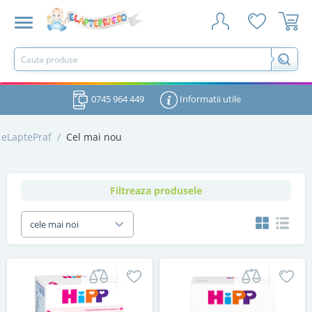
0745 964 449
Informatii utile
eLaptePraf
/
Cel mai nou
Filtreaza produsele
cele mai noi