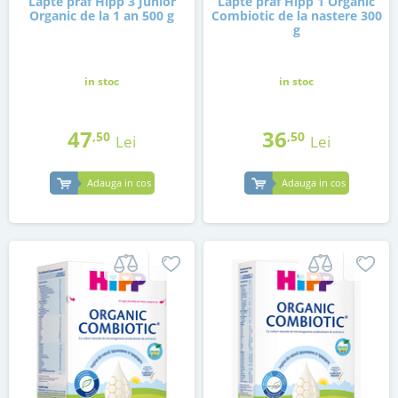
Lapte praf Hipp 3 Junior
Lapte praf Hipp 1 Organic
Organic de la 1 an 500 g
Combiotic de la nastere 300
g
in stoc
in stoc
47
36
,50
,50
Lei
Lei
Adauga in cos
Adauga in cos