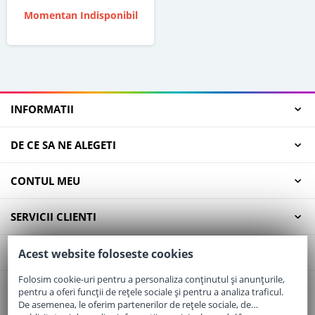
Momentan Indisponibil
INFORMATII
DE CE SA NE ALEGETI
CONTUL MEU
SERVICII CLIENTI
CONTACT
Acest website foloseste cookies
Folosim cookie-uri pentru a personaliza conținutul și anunțurile,
pentru a oferi funcții de rețele sociale și pentru a analiza traficul.
Email:
office@elaptepraf.ro
De asemenea, le oferim partenerilor de rețele sociale, de
Telefon:
0745-964-449