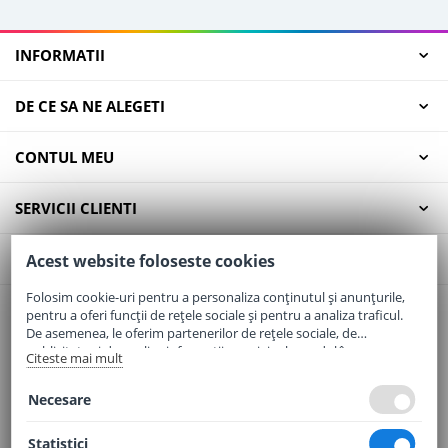
INFORMATII
DE CE SA NE ALEGETI
CONTUL MEU
SERVICII CLIENTI
CONTACT
Acest website foloseste cookies
Folosim cookie-uri pentru a personaliza conținutul și anunțurile,
pentru a oferi funcții de rețele sociale și pentru a analiza traficul.
Email:
office@elaptepraf.ro
De asemenea, le oferim partenerilor de rețele sociale, de
Telefon:
0745-964-449
publicitate și de analize informații cu privire la modul în care
Citeste mai mult
folosiți site-ul nostru. Aceștia le pot combina cu alte informații
Adresa:
Sos. Borsului, Nr. 20, Oradea, Jud. Bihor
oferite de dvs. sau culese în urma folosirii serviciilor lor.
Necesare
Statistici