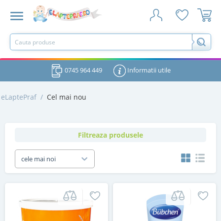
0745 964 449
Informatii utile
eLaptePraf
/
Cel mai nou
Filtreaza produsele
cele mai noi