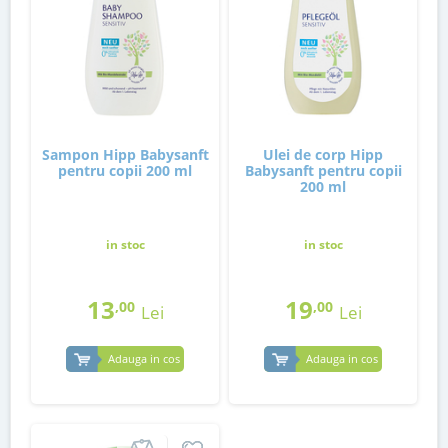
Sampon Hipp Babysanft
Ulei de corp Hipp
pentru copii 200 ml
Babysanft pentru copii
200 ml
in stoc
in stoc
13
19
,00
,00
Lei
Lei
Adauga in cos
Adauga in cos