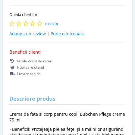
Opinia clientilor:
0.00 (0)
Adauga un review
|
Pune o intrebare
Beneficii clienti
14 zile drept de retur
Fidelizare clienti
Livrare rapida
Descriere produs
Crema de fata si corp pentru copii Bubchen Pflege creme
75 ml
• Beneficii: Protejeaja pielea feţei şi a mâinilor asigurând
elasticitate si umiditatea necesară pielii. este idel pentru