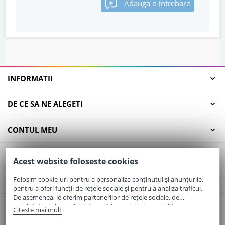
Adauga o intrebare
INFORMATII
DE CE SA NE ALEGETI
CONTUL MEU
SERVICII CLIENTI
Acest website foloseste cookies
Folosim cookie-uri pentru a personaliza conținutul și anunțurile,
CONTACT
pentru a oferi funcții de rețele sociale și pentru a analiza traficul.
De asemenea, le oferim partenerilor de rețele sociale, de
publicitate și de analize informații cu privire la modul în care
Citeste mai mult
Email:
office@elaptepraf.ro
folosiți site-ul nostru. Aceștia le pot combina cu alte informații
Telefon:
0745-964-449
oferite de dvs. sau culese în urma folosirii serviciilor lor.