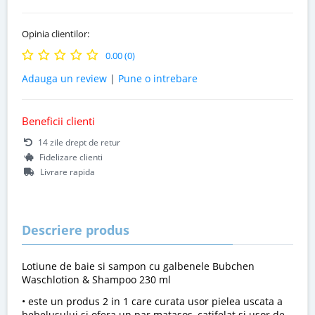
Opinia clientilor:
0.00 (0)
Adauga un review
|
Pune o intrebare
Beneficii clienti
14 zile drept de retur
Fidelizare clienti
Livrare rapida
Descriere produs
Lotiune de baie si sampon cu galbenele Bubchen
Waschlotion & Shampoo 230 ml
• este un produs 2 in 1 care curata usor pielea uscata a
bebelusului si ofera un par matasos, catifelat si usor de