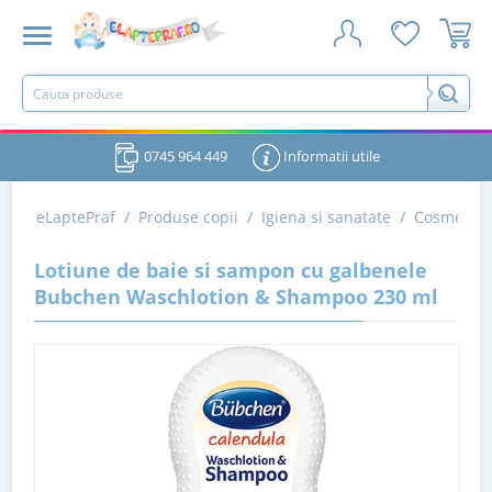
0745 964 449
Informatii utile
eLaptePraf
/
Produse copii
/
Igiena si sanatate
/
Cosmetice
Lotiune de baie si sampon cu galbenele
Bubchen Waschlotion & Shampoo 230 ml