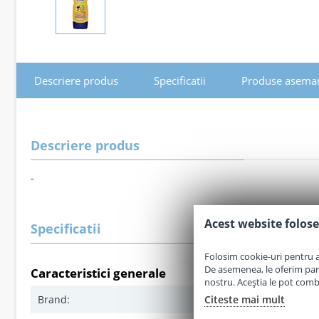
Descriere produs
Specificatii
Produse asema
Descriere produs
-
Acest website folose
Specificatii
Folosim cookie-uri pentru a 
De asemenea, le oferim parten
Caracteristici generale
nostru. Aceștia le pot combin
Citeste mai mult
Brand:
Bubchen