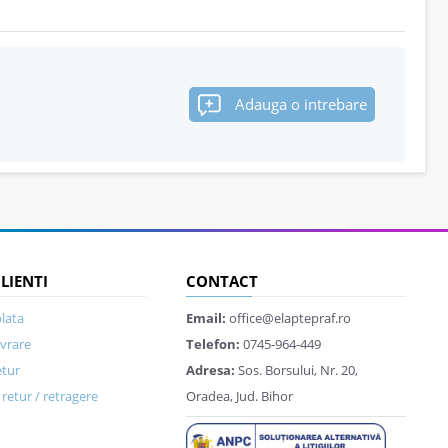
Adauga o intrebare
CLIENTI
CONTACT
lata
Email:
office@elaptepraf.ro
ivrare
Telefon:
0745-964-449
etur
Adresa:
Sos. Borsului, Nr. 20,
retur / retragere
Oradea, Jud. Bihor