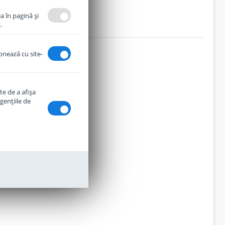
a în pagină şi
.
ionează cu site-
te de a afişa
genţiile de