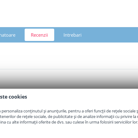
natoare
Recenzii
Intrebari
ste cookies
personaliza conținutul și anunțurile, pentru a oferi funcții de rețele sociale și
erilor de rețele sociale, de publicitate și de analize informații cu privire la m
a cu alte informații oferite de dvs. sau culese în urma folosirii serviciilor lor