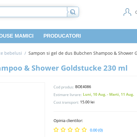
DUSE MAMICI
PRODUCATORI
e bebelusi
/
Sampon si gel de dus Bubchen Shampoo & Shower G
ampoo & Shower Goldstucke 230 ml
BOE4086
Cod produs:
Luni, 10 Aug. - Marti, 11 Aug.
Estimare livrare:
15.00 lei
Cost transport:
Opinia clientilor:
0.00 (0)