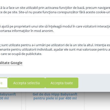
 la a face un site utilizabil prin activarea funcţiilor de bază, precum navigare
te de pe site. Site-ul nu poate funcţiona corespunzător fără aceste cookie-uri
îi ajută pe proprietarii unui site să înţeleagă modul în care vizitatorii interacţ
aportarea informaţiilor în mod anonim.
unt utilizate pentru a-i urmări pe utilizatori de la un site la altul. Intenţia es
enante pentru utilizatorii individuali, aşadar ele sunt mai valoroase pentru a
ţe care se ocupă de publicitate.
alitate Google
re
Accepta selectia
Accepta toate
 Babysanft
Gel de dus Hipp Babysanft
200 ml
pentru piele si par 400 ml