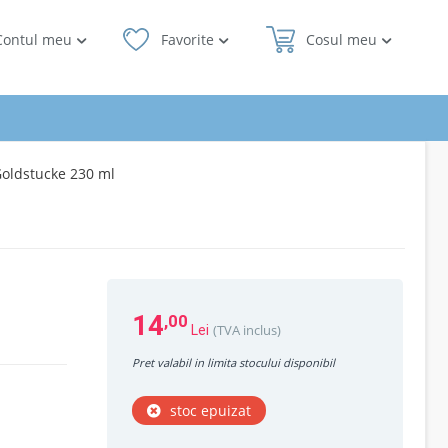
Contul meu
Favorite
Cosul meu
oldstucke 230 ml
14
,00
(TVA inclus)
Lei
Pret valabil in limita stocului disponibil
stoc epuizat