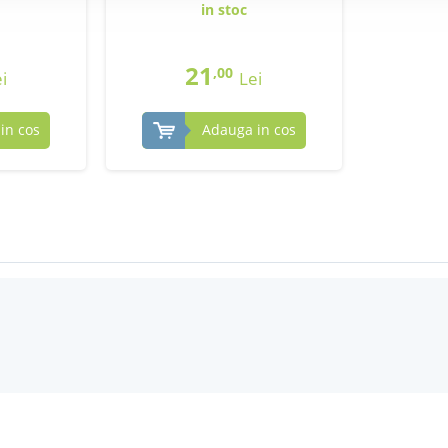
in stoc
21
,00
i
Lei
in cos
Adauga in cos