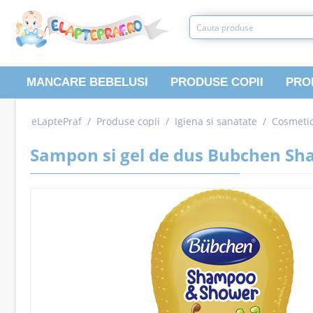
MANCARE BEBELUSI
PRODUSE COPII
PRO
eLaptePraf
/
Produse copii
/
Igiena si sanatate
/
Cosmetic
Sampon si gel de dus Bubchen Sh