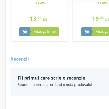
in stoc
in stoc
13
19
,00
,00
Lei
Le
Adauga in cos
Adauga 
Recenzii
Fii primul care scrie o recenzie!
Spune-ti parerea acordand o nota produsului