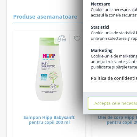
Necesare
Cookie-urile necesare ajută
accesul la zonele securiza
Produse asemanatoare
Statistici
Cookie-urile de statistică 
urile prin colectarea şi r
Marketing
Cookie-urile de marketing s
anunţuri relevante şi antr
puiblicitate şi părţile ter
Politica de confidenti
Accepta cele necesa
Sampon Hipp Babysanft
Ulei de corp Hipp
pentru copii 200 ml
pentru copii 