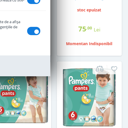
ionează cu site-
stoc epuizat
stoc epuizat
te de a afişa
77
75
genţiile de
,00
,00
Lei
Lei
mentan Indisponibil
Momentan Indisponibil