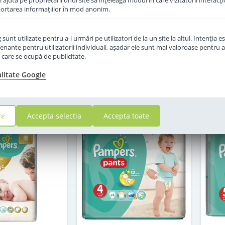
îi ajută pe proprietarii unui site să înţeleagă modul în care vizitatorii interacţ
aportarea informaţiilor în mod anonim.
c epuizat
stoc epuizat
unt utilizate pentru a-i urmări pe utilizatori de la un site la altul. Intenţia es
2
77
enante pentru utilizatorii individuali, aşadar ele sunt mai valoroase pentru a
,00
,00
Lei
Lei
ţe care se ocupă de publicitate.
alitate Google
n Indisponibil
Momentan Indisponibil
Mo
re
Accepta selectia
Accepta toate