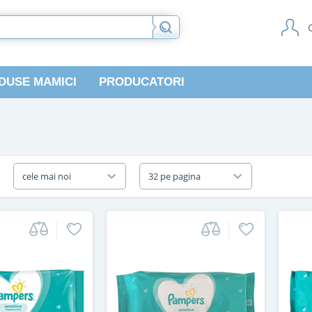
DUSE MAMICI
PRODUCATORI
a
cele mai noi
32 pe pagina