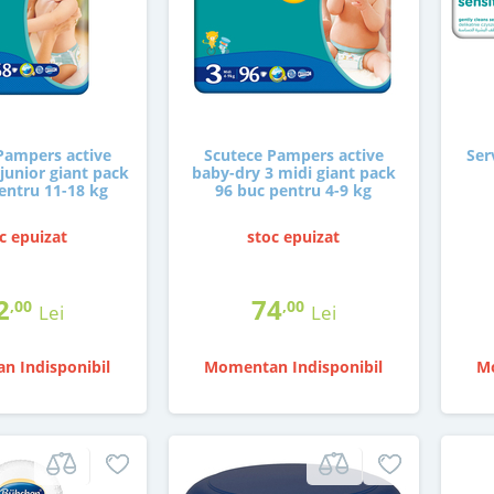
Pampers active
Scutece Pampers active
Ser
junior giant pack
baby-dry 3 midi giant pack
entru 11-18 kg
96 buc pentru 4-9 kg
c epuizat
stoc epuizat
2
74
,00
,00
Lei
Lei
n Indisponibil
Momentan Indisponibil
Mo