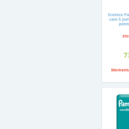
Scutece P
care 5 ju
pent
sto
7
Momenta