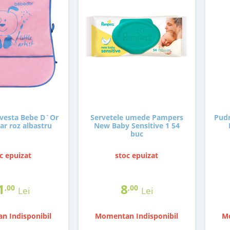
 vesta Bebe D`Or
Servetele umede Pampers
Pudr
ar roz albastru
New Baby Sensitive 1 54
buc
c epuizat
stoc epuizat
1
8
,00
,00
Lei
Lei
n Indisponibil
Momentan Indisponibil
Mo