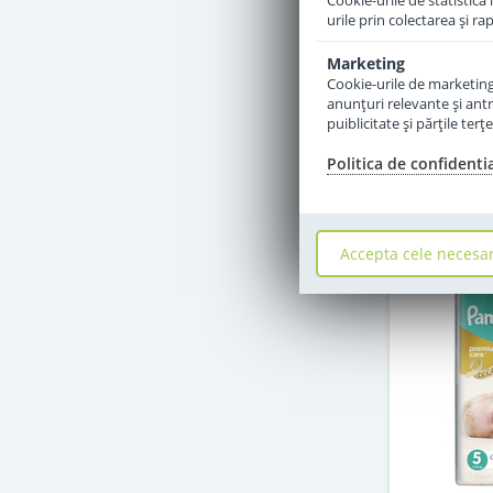
Cookie-urile de statistică 
urile prin colectarea şi r
sto
Marketing
Cookie-urile de marketing s
8
anunţuri relevante şi antr
puiblicitate şi părţile ter
Politica de confidenti
Momenta
Accepta cele necesa