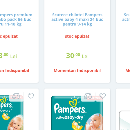
ampers premium
Scutece chilotel Pampers
Sc
mbo pack 56 buc
active baby 4 maxi 24 buc
act
ru 11-18 kg
pentru 9-14 kg
c epuizat
stoc epuizat
3
30
,00
,00
Lei
Lei
n Indisponibil
Momentan Indisponibil
Mo