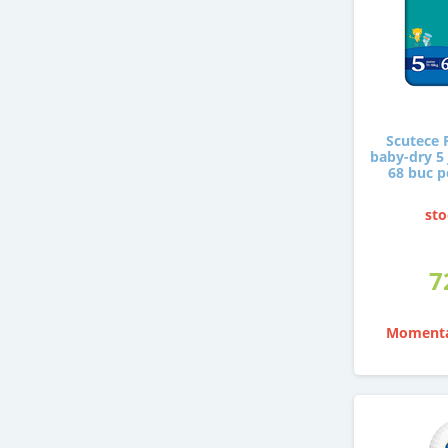
Scutece 
baby-dry 5 
68 buc p
sto
7
Momenta