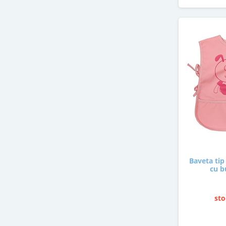
Baveta tip
cu b
sto