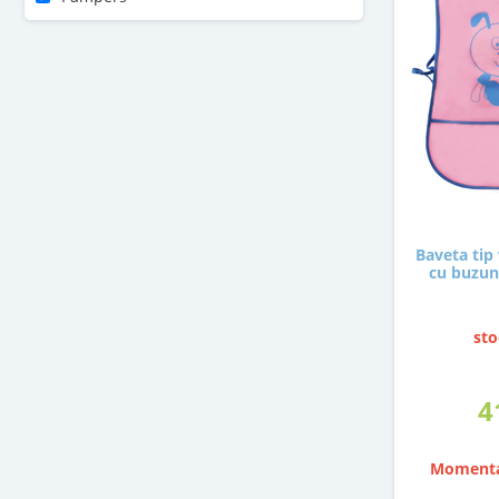
Penaten
Plasmon
Sudocrem
Topfer
Baveta tip
cu buzun
sto
4
Momenta