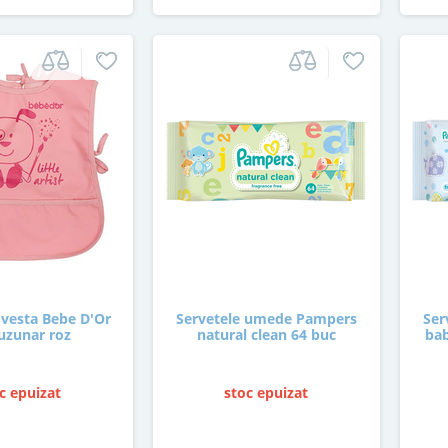
 vesta Bebe D'Or
Servetele umede Pampers
Ser
uzunar roz
natural clean 64 buc
bab
c epuizat
stoc epuizat