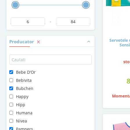
-
Servetele
Producator
Sensi
sto
Bebe D'Or
Bebivita
Bubchen
Momenta
Happy
Hipp
Humana
Nivea
Pampers