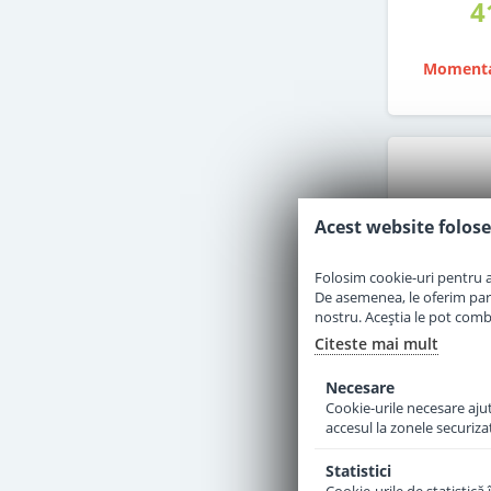
4
Momenta
Acest website folose
Folosim cookie-uri pentru a 
De asemenea, le oferim parten
nostru. Aceștia le pot combin
Citeste mai mult
Necesare
Cookie-urile necesare ajută
accesul la zonele securiza
Scutece P
care 1 n
Statistici
pack 108 b