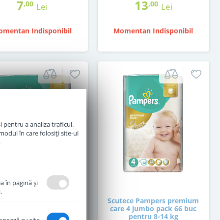
7
13
,00
,00
Lei
Lei
mentan Indisponibil
Momentan Indisponibil
 pentru a analiza traficul.
odul în care folosiți site-ul
.
a în pagină şi
.
tece Pampers premium
Scutece Pampers premium
e 3 jumbo pack 80 buc
care 4 jumbo pack 66 buc
pentru 5-9 kg
pentru 8-14 kg