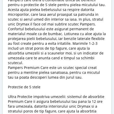
pentru o protectie de 5 stele pentru pielea micutului tau.
Acesta ajuta pielea bebelusului sa respire datorita
microporilor, care lasa aerul proaspat sa patrunda in
scutec si aerul umed din interior sa iasa. In plus, stratul
unic Drymax il face cel mai subtire scutec Pampers.
Confortul bebelusului este asigurat permanent de
materialul moale ca de bumbac. Lotiunea cu aloe ajuta la
protejarea pielii bebelusului, iar benzile laterale flexibile
au fost create pentru a evita iritatiile. Marimile 1-2-3
includ un strat poros de tip fagure, care ajuta la
absorbtia umezelii si a scaunelor moi, si un indicator de
umezeala care te anunta cand e timpul sa schimbi
scutecul.
Pampers Premium Care este un scutec special creat
pentru a mentine pielea sanatoasa, pentru ca micutul
tau sa poata descoperi lumea din jurul sau.
Protectie de 5 stele
Ultra Protectie impotriva umezelii: sistemul de absorbtie
Premium Care ii asigura bebelusului tau pana la 12 ore
fara umezeala, datorita interiorului unic Drymax si a
stratului poros de tip fagure, care ajuta la absorbtia