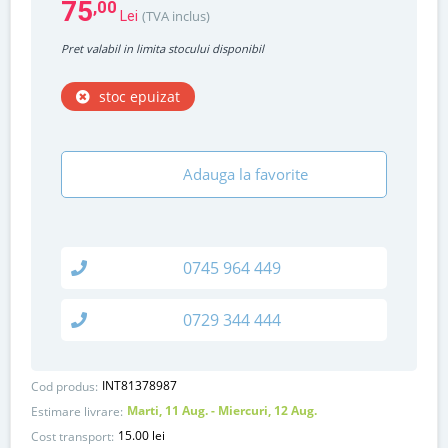
75
,00
(TVA inclus)
Lei
Pret valabil in limita stocului disponibil
stoc epuizat
Adauga la favorite
0745 964 449
0729 344 444
INT81378987
Cod produs:
Marti, 11 Aug. - Miercuri, 12 Aug.
Estimare livrare:
15.00 lei
Cost transport: