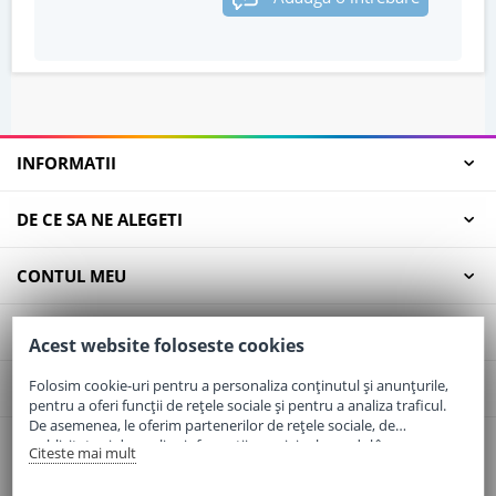
INFORMATII
DE CE SA NE ALEGETI
CONTUL MEU
SERVICII CLIENTI
Acest website foloseste cookies
Folosim cookie-uri pentru a personaliza conținutul și anunțurile,
CONTACT
pentru a oferi funcții de rețele sociale și pentru a analiza traficul.
De asemenea, le oferim partenerilor de rețele sociale, de
publicitate și de analize informații cu privire la modul în care
Citeste mai mult
Email:
office@elaptepraf.ro
folosiți site-ul nostru. Aceștia le pot combina cu alte informații
Telefon:
0745-964-449
oferite de dvs. sau culese în urma folosirii serviciilor lor.