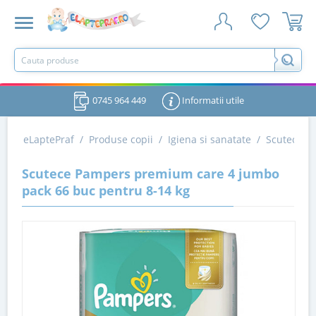
0745 964 449
Informatii utile
eLaptePraf
/
Produse copii
/
Igiena si sanatate
/
Scutece si
Scutece Pampers premium care 4 jumbo
pack 66 buc pentru 8-14 kg