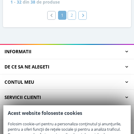
1
-
32
din
38
de produse
1
2
INFORMATII
DE CE SA NE ALEGETI
CONTUL MEU
SERVICII CLIENTI
CONTACT
Acest website foloseste cookies
Folosim cookie-uri pentru a personaliza conținutul și anunțurile,
pentru a oferi funcții de rețele sociale și pentru a analiza traficul.
Email:
office@elaptepraf.ro