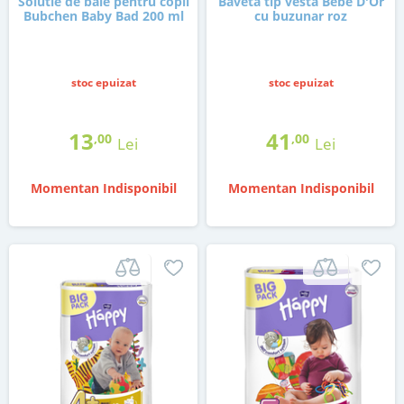
Solutie de baie pentru copii
Baveta tip vesta Bebe D'Or
Bubchen Baby Bad 200 ml
cu buzunar roz
stoc epuizat
stoc epuizat
13
41
,00
,00
Lei
Lei
Momentan Indisponibil
Momentan Indisponibil