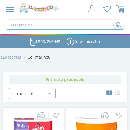
0745 964 449
Informatii utile
eLaptePraf
/
Cel mai nou
Filtreaza produsele
cele mai noi