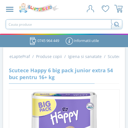
0745 964 449
Informatii utile
eLaptePraf
/
Produse copii
/
Igiena si sanatate
/
Scutece si
Scutece Happy 6 big pack junior extra 54
buc pentru 16+ kg