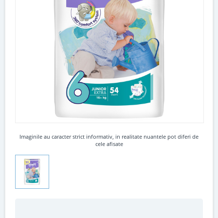
Imaginile au caracter strict informativ, in realitate nuantele pot diferi de
cele afisate