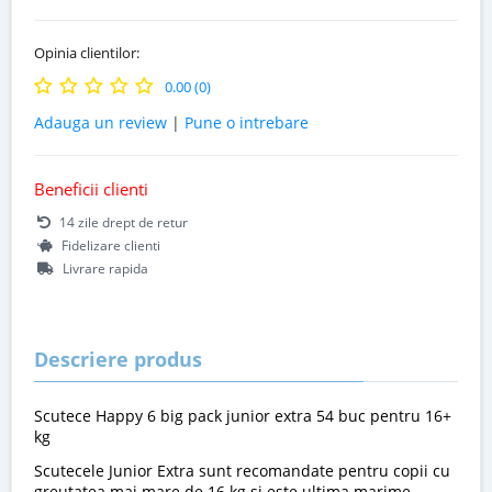
Opinia clientilor:
0.00 (0)
Adauga un review
|
Pune o intrebare
Beneficii clienti
14 zile drept de retur
Fidelizare clienti
Livrare rapida
Descriere produs
Scutece Happy 6 big pack junior extra 54 buc pentru 16+
kg
Scutecele Junior Extra sunt recomandate pentru copii cu
greutatea mai mare de 16 kg si este ultima marime