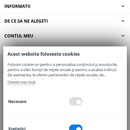
INFORMATII
DE CE SA NE ALEGETI
CONTUL MEU
SERVICII CLIENTI
Acest website foloseste cookies
Folosim cookie-uri pentru a personaliza conținutul și anunțurile,
CONTACT
pentru a oferi funcții de rețele sociale și pentru a analiza traficul.
De asemenea, le oferim partenerilor de rețele sociale, de
publicitate și de analize informații cu privire la modul în care
Citeste mai mult
Email:
office@elaptepraf.ro
folosiți site-ul nostru. Aceștia le pot combina cu alte informații
Telefon:
0745-964-449
oferite de dvs. sau culese în urma folosirii serviciilor lor.
Adresa:
Sos. Borsului, Nr. 20, Oradea, Jud. Bihor
Necesare
Statistici