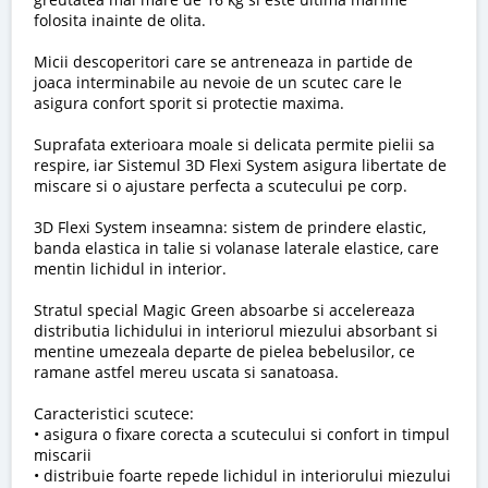
folosita inainte de olita.
Micii descoperitori care se antreneaza in partide de
joaca interminabile au nevoie de un scutec care le
asigura confort sporit si protectie maxima.
Suprafata exterioara moale si delicata permite pielii sa
respire, iar Sistemul 3D Flexi System asigura libertate de
miscare si o ajustare perfecta a scutecului pe corp.
3D Flexi System inseamna: sistem de prindere elastic,
banda elastica in talie si volanase laterale elastice, care
mentin lichidul in interior.
Stratul special Magic Green absoarbe si accelereaza
distributia lichidului in interiorul miezului absorbant si
mentine umezeala departe de pielea bebelusilor, ce
ramane astfel mereu uscata si sanatoasa.
Caracteristici scutece:
• asigura o fixare corecta a scutecului si confort in timpul
miscarii
• distribuie foarte repede lichidul in interiorului miezului