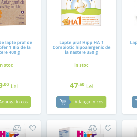
e lapte praf de
Lapte praf Hipp HA 1
Lap
fer 1 Bio de la
Combiotic hipoalergenic de
tere 400 g
la nastere 350 g
in stoc
in stoc
9
47
,00
,50
Lei
Lei
Adauga in cos
Adauga in cos