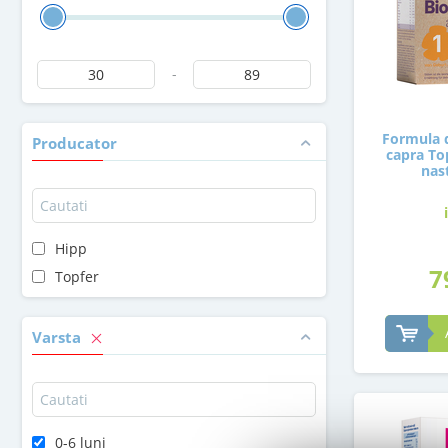
-
Formula d
Producator
capra Top
nas
Hipp
7
Topfer
Varsta
0-6 luni