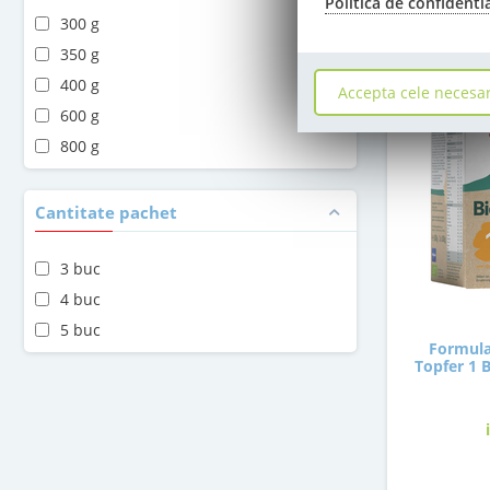
Politica de confidenti
300 g
350 g
400 g
Accepta cele necesa
600 g
800 g
Cantitate pachet
3 buc
4 buc
5 buc
Formula
Topfer 1 B