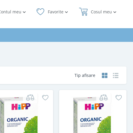
Contul meu
Favorite
Cosul meu
Tip afisare