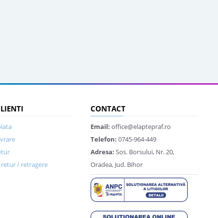
CLIENTI
CONTACT
lata
Email:
office@elaptepraf.ro
ivrare
Telefon:
0745-964-449
etur
Adresa:
Sos. Borsului, Nr. 20,
retur / retragere
Oradea, Jud. Bihor