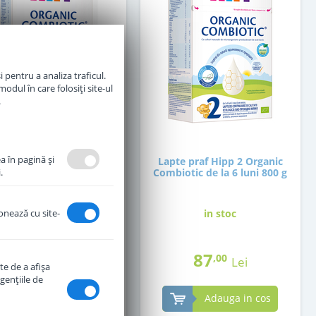
 pentru a analiza traficul.
odul în care folosiți site-ul
.
a în pagină şi
te praf Hipp 2 Organic
Lapte praf Hipp 2 Organic
.
iotic de la 6 luni 300 g
Combiotic de la 6 luni 800 g
ionează cu site-
in stoc
in stoc
37
87
,50
,00
Lei
Lei
te de a afişa
genţiile de
Adauga in cos
Adauga in cos