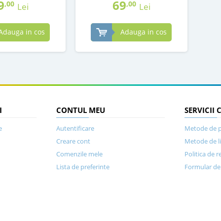
9
69
,00
,00
Lei
Lei
Adauga in cos
Adauga in cos
I
CONTUL MEU
SERVICII 
e
Autentificare
Metode de p
Creare cont
Metode de l
Comenzile mele
Politica de r
Lista de preferinte
Formular de 