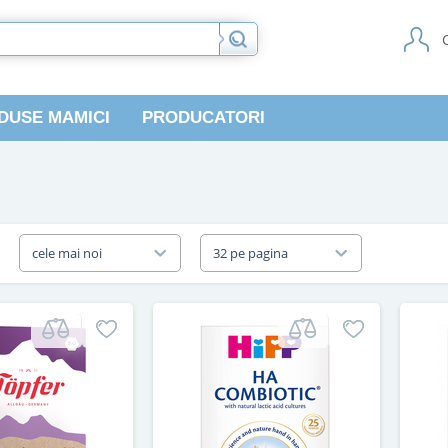
DUSE MAMICI
PRODUCATORI
a
cele mai noi
32 pe pagina