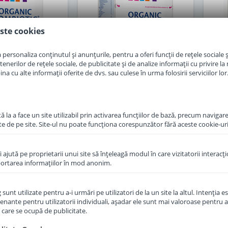
ste cookies
personaliza conținutul și anunțurile, pentru a oferi funcții de rețele sociale și
erilor de rețele sociale, de publicitate și de analize informații cu privire la m
a cu alte informații oferite de dvs. sau culese în urma folosirii serviciilor lor
 la a face un site utilizabil prin activarea funcţiilor de bază, precum navigare
f Hipp 1 Organic
Lapte praf Hipp 1 Organic
Lap
te de pe site. Site-ul nu poate funcţiona corespunzător fără aceste cookie-uri
de la nastere 300
Combiotic de la nastere 800
Comb
g
g
îi ajută pe proprietarii unui site să înţeleagă modul în care vizitatorii interacţ
in stoc
in stoc
aportarea informaţiilor în mod anonim.
6
89
,50
,00
Lei
Lei
unt utilizate pentru a-i urmări pe utilizatori de la un site la altul. Intenţia es
enante pentru utilizatorii individuali, aşadar ele sunt mai valoroase pentru a
ţe care se ocupă de publicitate.
Adauga in cos
Adauga in cos