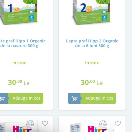
te praf Hipp 1 Organic
Lapte praf Hipp 2 Organic
de la nastere 300 g
de la 6 luni 300 g
in stoc
in stoc
30
30
,00
,00
Lei
Lei
Adauga in cos
Adauga in cos