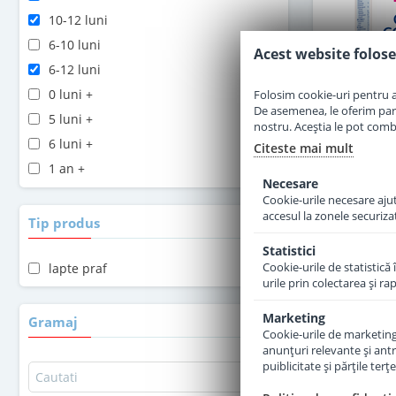
10-12 luni
6-10 luni
Acest website folose
6-12 luni
0 luni +
Folosim cookie-uri pentru a 
De asemenea, le oferim parten
5 luni +
nostru. Aceștia le pot combin
6 luni +
Citeste mai mult
1 an +
Necesare
2 ani +
Cookie-urile necesare ajută
Lapte pra
accesul la zonele securiza
Combiotic 
Tip produs
Statistici
Cookie-urile de statistică 
lapte praf
urile prin colectarea şi r
Marketing
3
Gramaj
Cookie-urile de marketing s
anunţuri relevante şi antr
puiblicitate şi părţile ter