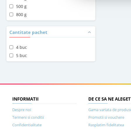
500 g
800 g
Cantitate pachet
4 buc
5 buc
INFORMATII
DE CE SA NE ALEGET
Despre noi
Gama variata de produs
Termeni si conditii
Promotii si vouchere
Confidentialitate
Rasplatim fidelitatea