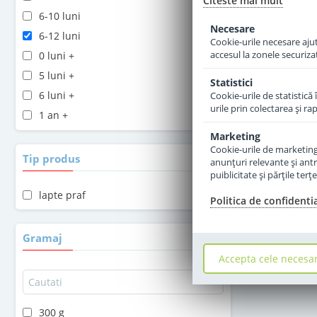
Citeste mai mult
6-10 luni
Necesare
6-12 luni
Cookie-urile necesare ajută
accesul la zonele securiza
0 luni +
5 luni +
Statistici
6 luni +
Cookie-urile de statistică 
urile prin colectarea şi r
1 an +
2 ani +
Marketing
Cookie-urile de marketing s
Tip produs
anunţuri relevante şi antr
puiblicitate şi părţile ter
lapte praf
Politica de confidenti
Gramaj
Accepta cele necesa
300 g