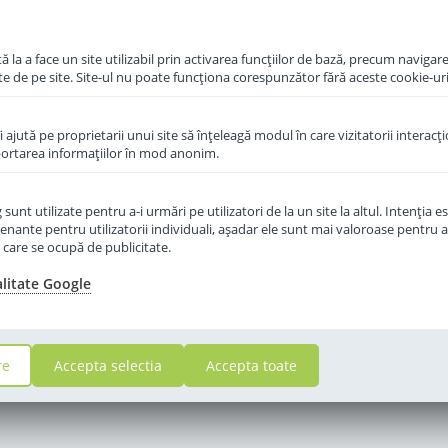
 la a face un site utilizabil prin activarea funcţiilor de bază, precum navigare
te de pe site. Site-ul nu poate funcţiona corespunzător fără aceste cookie-uri
îi ajută pe proprietarii unui site să înţeleagă modul în care vizitatorii interacţ
aportarea informaţiilor în mod anonim.
unt utilizate pentru a-i urmări pe utilizatori de la un site la altul. Intenţia es
enante pentru utilizatorii individuali, aşadar ele sunt mai valoroase pentru a
ţe care se ocupă de publicitate.
alitate Google
re
Accepta selectia
Accepta toate