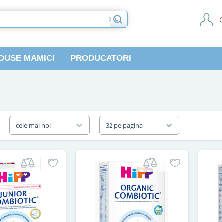
DUSE MAMICI
PRODUCATORI
a
cele mai noi
32 pe pagina