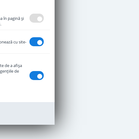
a în pagină şi
.
ionează cu site-
te de a afişa
genţiile de