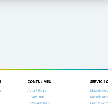
I
CONTUL MEU
SERVICII 
e
Autentificare
Metode de p
Creare cont
Metode de l
Comenzile mele
Politica de r