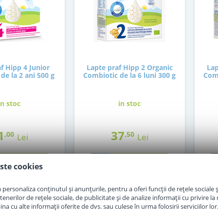
f Hipp 4 Junior
Lapte praf Hipp 2 Organic
Lap
de la 2 ani 500 g
Combiotic de la 6 luni 300 g
Comb
in stoc
in stoc
1
37
,00
,50
Lei
Lei
Adauga in cos
Adauga in cos
ste cookies
personaliza conținutul și anunțurile, pentru a oferi funcții de rețele sociale și
erilor de rețele sociale, de publicitate și de analize informații cu privire la m
a cu alte informații oferite de dvs. sau culese în urma folosirii serviciilor lor