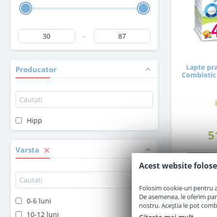
-
Lapte pra
Producator
Combiotic 
Hipp
5
Varsta
Acest website folose
Folosim cookie-uri pentru a 
De asemenea, le oferim parten
0-6 luni
nostru. Aceștia le pot combin
10-12 luni