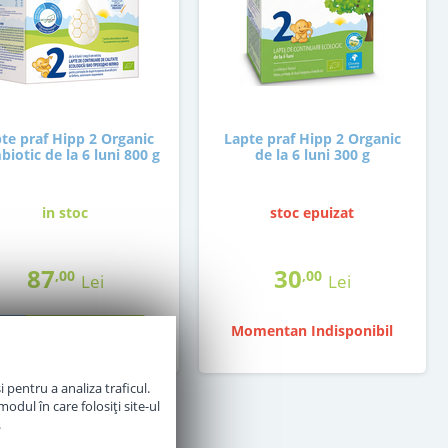
te praf Hipp 2 Organic
Lapte praf Hipp 2 Organic
iotic de la 6 luni 800 g
de la 6 luni 300 g
in stoc
stoc epuizat
87
30
,00
,00
Lei
Lei
Momentan Indisponibil
Adauga in cos
 pentru a analiza traficul.
odul în care folosiți site-ul
.