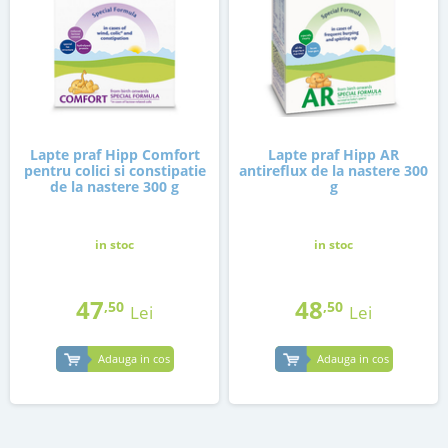
Lapte praf Hipp Comfort
Lapte praf Hipp AR
pentru colici si constipatie
antireflux de la nastere 300
de la nastere 300 g
g
in stoc
in stoc
47
48
,50
,50
Lei
Lei
Adauga in cos
Adauga in cos