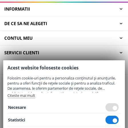
INFORMATII
DE CE SA NE ALEGETI
CONTUL MEU
SERVICII CLIENTI
CONTACT
Acest website foloseste cookies
Folosim cookie-uri pentru a personaliza conținutul și anunțurile,
pentru a oferi funcții de rețele sociale și pentru a analiza traficul.
Email:
office@elaptepraf.ro
De asemenea, le oferim partenerilor de rețele sociale, de
Telefon:
0745-964-449
publicitate și de analize informații cu privire la modul în care
Citeste mai mult
folosiți site-ul nostru. Aceștia le pot combina cu alte informații
Adresa:
Sos. Borsului, Nr. 20, Oradea, Jud. Bihor
oferite de dvs. sau culese în urma folosirii serviciilor lor.
Necesare
Statistici