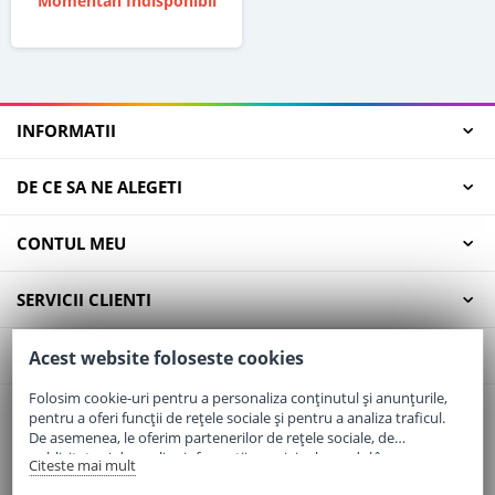
Momentan Indisponibil
INFORMATII
DE CE SA NE ALEGETI
CONTUL MEU
SERVICII CLIENTI
CONTACT
Acest website foloseste cookies
Folosim cookie-uri pentru a personaliza conținutul și anunțurile,
pentru a oferi funcții de rețele sociale și pentru a analiza traficul.
Email:
office@elaptepraf.ro
De asemenea, le oferim partenerilor de rețele sociale, de
Telefon:
0745-964-449
publicitate și de analize informații cu privire la modul în care
Citeste mai mult
folosiți site-ul nostru. Aceștia le pot combina cu alte informații
Adresa:
Sos. Borsului, Nr. 20, Oradea, Jud. Bihor