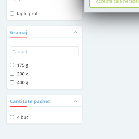
Accepta cele necesa
lapte praf
Gramaj
175 g
200 g
400 g
Cantitate pachet
4 buc