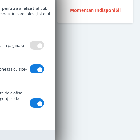
 pentru a analiza traficul.
ntan Indisponibil
Momentan Indisponibil
odul în care folosiți site-ul
.
a în pagină şi
.
ionează cu site-
te de a afişa
genţiile de