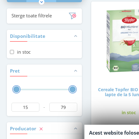
Sterge toate filtrele
Disponibilitate
in stoc
Pret
Cereale Topfer BIO 
lapte de la 5 lun
-
in stoc
Producator
17
,00
Acest website folose
Le