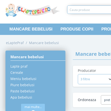
MANCARE BEBELUSI
PRODUSE COPII
PRO
eLaptePraf
/
Mancare bebelusi
Mancare bebel
Mancare bebelusi
Lapte praf
Producator
Cereale
Meniu bebelusi
3 filtre
Piure bebelusi
Paste bebelusi
Apa bebelusi
Ordoneaza
pret
mai multe...