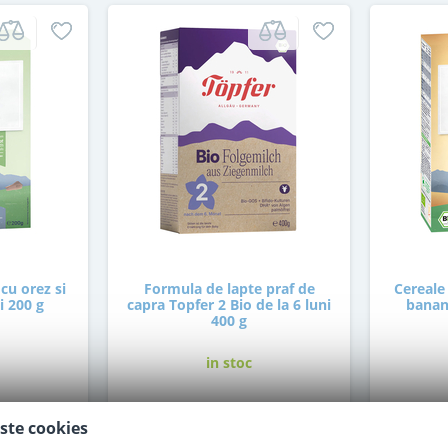
cu orez si
Formula de lapte praf de
Cereale 
i 200 g
capra Topfer 2 Bio de la 6 luni
banane
400 g
in stoc
79
,00
ste cookies
i
Lei