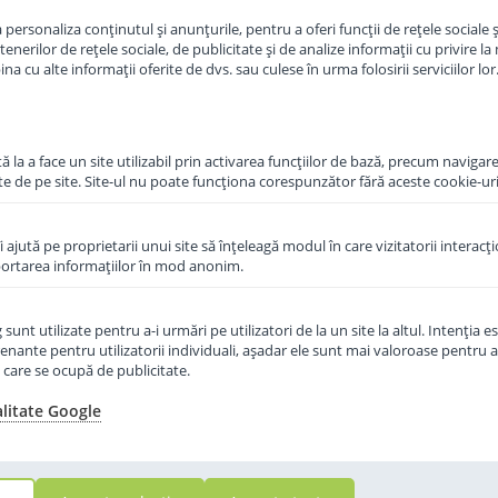
personaliza conținutul și anunțurile, pentru a oferi funcții de rețele sociale și
Mome
in cos
Adauga in cos
erilor de rețele sociale, de publicitate și de analize informații cu privire la m
a cu alte informații oferite de dvs. sau culese în urma folosirii serviciilor lor
 la a face un site utilizabil prin activarea funcţiilor de bază, precum navigare
te de pe site. Site-ul nu poate funcţiona corespunzător fără aceste cookie-uri
îi ajută pe proprietarii unui site să înţeleagă modul în care vizitatorii interacţ
aportarea informaţiilor în mod anonim.
unt utilizate pentru a-i urmări pe utilizatori de la un site la altul. Intenţia es
enante pentru utilizatorii individuali, aşadar ele sunt mai valoroase pentru a
ţe care se ocupă de publicitate.
alitate Google