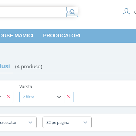
DUSE MAMICI
PRODUCATORI
usi
(4 produse)
Varsta
2 filtre
 crescator
32 pe pagina