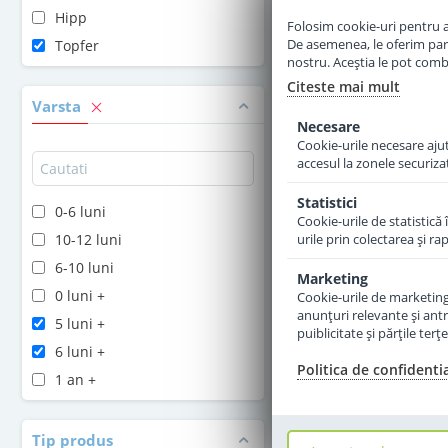
Hipp
Folosim cookie-uri pentru a 
Adauga 
De asemenea, le oferim parten
Topfer
nostru. Aceștia le pot combin
Citeste mai mult
Varsta
Necesare
Cookie-urile necesare ajută
accesul la zonele securiza
Statistici
0-6 luni
Cookie-urile de statistică 
10-12 luni
urile prin colectarea şi r
6-10 luni
Marketing
0 luni +
Cookie-urile de marketing s
anunţuri relevante şi antr
5 luni +
puiblicitate şi părţile ter
6 luni +
Politica de confidenti
1 an +
Tip produs