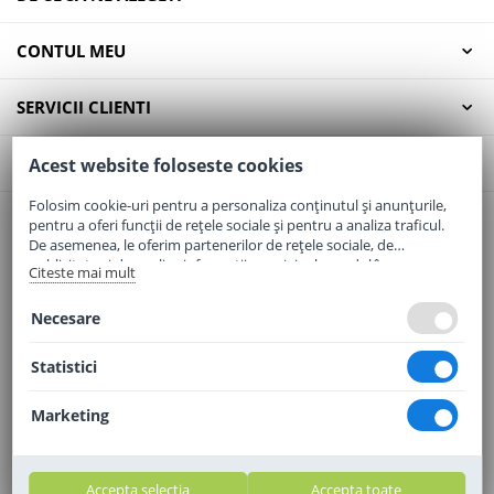
CONTUL MEU
SERVICII CLIENTI
CONTACT
Acest website foloseste cookies
Folosim cookie-uri pentru a personaliza conținutul și anunțurile,
pentru a oferi funcții de rețele sociale și pentru a analiza traficul.
Email:
office@elaptepraf.ro
De asemenea, le oferim partenerilor de rețele sociale, de
Telefon:
0745-964-449
publicitate și de analize informații cu privire la modul în care
Citeste mai mult
folosiți site-ul nostru. Aceștia le pot combina cu alte informații
Adresa:
Sos. Borsului, Nr. 20, Oradea, Jud. Bihor
oferite de dvs. sau culese în urma folosirii serviciilor lor.
Necesare
Statistici
Marketing
Accepta selectia
Accepta toate