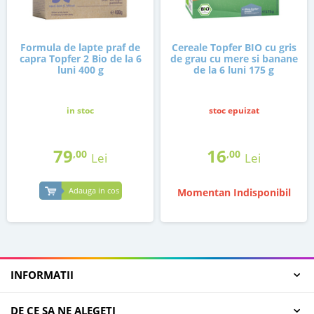
Formula de lapte praf de
Cereale Topfer BIO cu gris
capra Topfer 2 Bio de la 6
de grau cu mere si banane
luni 400 g
de la 6 luni 175 g
in stoc
stoc epuizat
79
16
,00
,00
Lei
Lei
Adauga in cos
Momentan Indisponibil
INFORMATII
DE CE SA NE ALEGETI