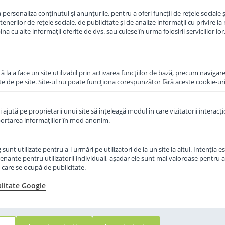
personaliza conținutul și anunțurile, pentru a oferi funcții de rețele sociale și
Mome
in cos
Adauga in cos
erilor de rețele sociale, de publicitate și de analize informații cu privire la m
a cu alte informații oferite de dvs. sau culese în urma folosirii serviciilor lor
 la a face un site utilizabil prin activarea funcţiilor de bază, precum navigare
te de pe site. Site-ul nu poate funcţiona corespunzător fără aceste cookie-uri
îi ajută pe proprietarii unui site să înţeleagă modul în care vizitatorii interacţ
aportarea informaţiilor în mod anonim.
unt utilizate pentru a-i urmări pe utilizatori de la un site la altul. Intenţia es
enante pentru utilizatorii individuali, aşadar ele sunt mai valoroase pentru a
ţe care se ocupă de publicitate.
alitate Google