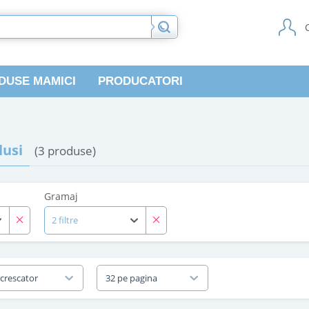
DUSE MAMICI
PRODUCATORI
usi
(3 produse)
Gramaj
2 filtre
 crescator
32 pe pagina