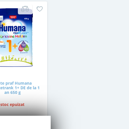
te praf Humana
etrank 1+ DE de la 1
an 650 g
stoc epuizat
42
,00
Lei