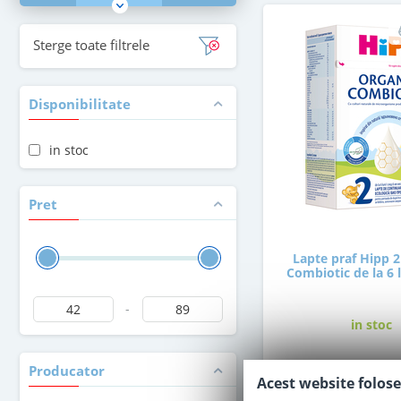
Sterge toate filtrele
Disponibilitate
in stoc
Pret
Lapte praf Hipp 2
Combiotic de la 6 
-
in stoc
Producator
87
,00
Acest website folose
Le