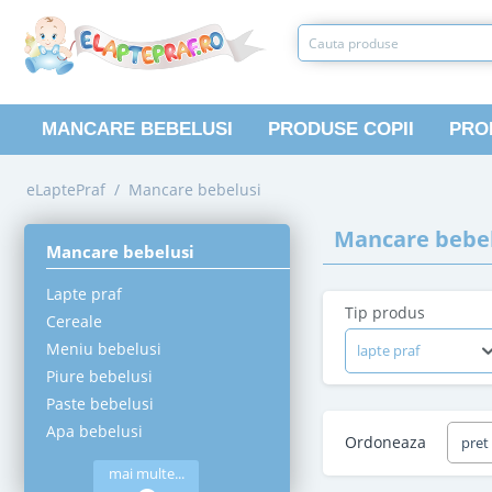
MANCARE BEBELUSI
PRODUSE COPII
PRO
eLaptePraf
/
Mancare bebelusi
Mancare bebel
Mancare bebelusi
Lapte praf
Tip produs
Cereale
Meniu bebelusi
lapte praf
Piure bebelusi
Paste bebelusi
Apa bebelusi
Ordoneaza
pret
mai multe...