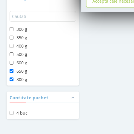
Accepta cele necesa
300 g
350 g
400 g
500 g
600 g
650 g
800 g
Cantitate pachet
4 buc