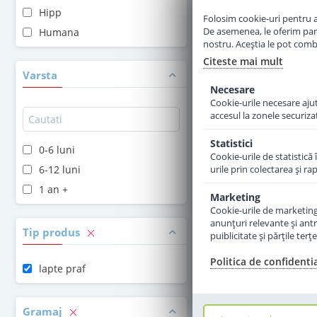
Hipp
Folosim cookie-uri pentru a 
Adauga 
De asemenea, le oferim parten
Humana
nostru. Aceștia le pot combin
Citeste mai mult
Varsta
Necesare
Cookie-urile necesare ajută
accesul la zonele securiza
Statistici
0-6 luni
Cookie-urile de statistică 
6-12 luni
urile prin colectarea şi r
1 an +
Marketing
Cookie-urile de marketing s
anunţuri relevante şi antr
Tip produs
puiblicitate şi părţile ter
Politica de confidenti
lapte praf
Gramaj