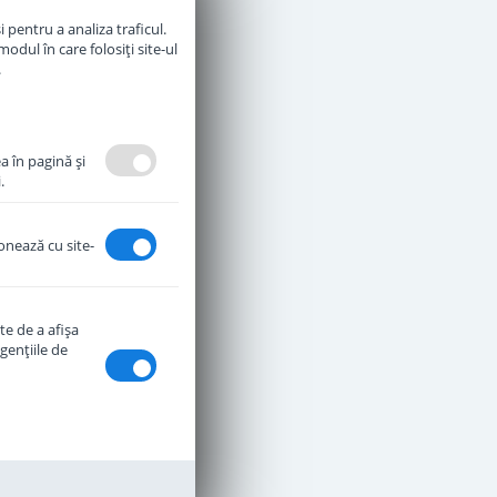
 pentru a analiza traficul.
ntan Indisponibil
odul în care folosiți site-ul
.
a în pagină şi
.
ionează cu site-
te de a afişa
genţiile de