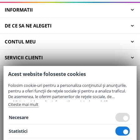
INFORMATII
DE CE SA NE ALEGETI
CONTUL MEU
SERVICII CLIENTI
CONTACT
Acest website foloseste cookies
Folosim cookie-uri pentru a personaliza conținutul și anunțurile,
pentru a oferi funcții de rețele sociale și pentru a analiza traficul.
Email:
office@elaptepraf.ro
De asemenea, le oferim partenerilor de rețele sociale, de
Telefon:
0745-964-449
publicitate și de analize informații cu privire la modul în care
Citeste mai mult
folosiți site-ul nostru. Aceștia le pot combina cu alte informații
Adresa:
Sos. Borsului, Nr. 20, Oradea, Jud. Bihor
oferite de dvs. sau culese în urma folosirii serviciilor lor.
Necesare
Statistici