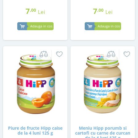
7
7
,00
,00
Lei
Lei
Adauga in cos
Adauga in cos
Piure de fructe Hipp caise
Meniu Hipp porumb si
de la 4 luni 125 g
cartofi cu carne de curcan
de la 4 luni 125 g