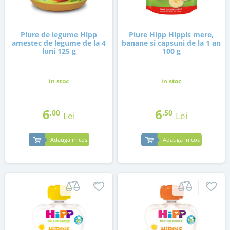
Piure de legume Hipp
Piure Hipp Hippis mere,
amestec de legume de la 4
banane si capsuni de la 1 an
luni 125 g
100 g
in stoc
in stoc
6
6
,00
,50
Lei
Lei
Adauga in cos
Adauga in cos