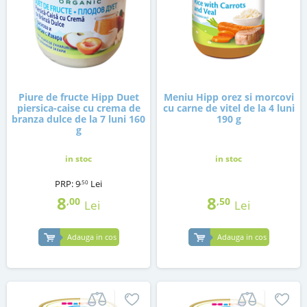
Piure de fructe Hipp Duet
Meniu Hipp orez si morcovi
piersica-caise cu crema de
cu carne de vitel de la 4 luni
branza dulce de la 7 luni 160
190 g
g
in stoc
in stoc
PRP:
9
Lei
,50
8
8
,00
,50
Lei
Lei
Adauga in cos
Adauga in cos