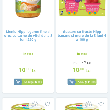
Meniu Hipp legume fine si
Gustare cu fructe Hipp
orez cu carne de vitel de la 8
banane si mere de la 5 luni 4
luni 220 g
x 100 g
in stoc
in stoc
PRP:
14
Lei
,50
10
10
,00
,00
Lei
Lei
Adauga in cos
Adauga in cos