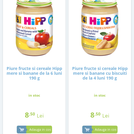
Piure fructe si cereale Hipp
Piure fructe si cereale Hipp
mere si banane de la 6 luni
mere si banane cu biscuiti
190 g
de la 4 luni 190 g
in stoc
in stoc
8
8
,50
,50
Lei
Lei
Adauga in cos
Adauga in cos