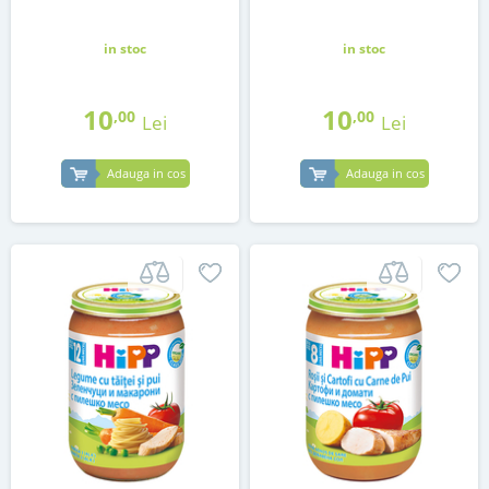
in stoc
in stoc
10
10
,00
,00
Lei
Lei
Adauga in cos
Adauga in cos