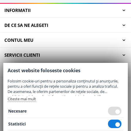
INFORMATII
DE CE SA NE ALEGETI
CONTUL MEU
SERVICII CLIENTI
CONTACT
Acest website foloseste cookies
Folosim cookie-uri pentru a personaliza conținutul și anunțurile,
pentru a oferi funcții de rețele sociale și pentru a analiza traficul.
Email:
office@elaptepraf.ro
De asemenea, le oferim partenerilor de rețele sociale, de
Telefon:
0745-964-449
publicitate și de analize informații cu privire la modul în care
Citeste mai mult
folosiți site-ul nostru. Aceștia le pot combina cu alte informații
Adresa:
Sos. Borsului, Nr. 20, Oradea, Jud. Bihor
oferite de dvs. sau culese în urma folosirii serviciilor lor.
Necesare
Statistici