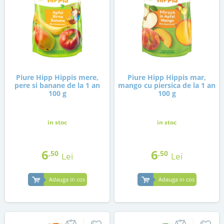
Piure Hipp Hippis mere,
Piure Hipp Hippis mar,
pere si banane de la 1 an
mango cu piersica de la 1 an
100 g
100 g
in stoc
in stoc
6
6
,50
,50
Lei
Lei
Adauga in cos
Adauga in cos