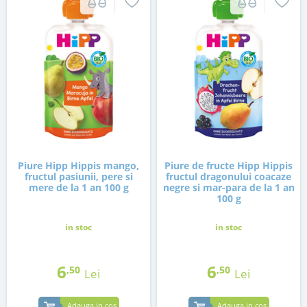
Piure Hipp Hippis mango,
Piure de fructe Hipp Hippis
fructul pasiunii, pere si
fructul dragonului coacaze
mere de la 1 an 100 g
negre si mar-para de la 1 an
100 g
in stoc
in stoc
6
6
,50
,50
Lei
Lei
Adauga in cos
Adauga in cos