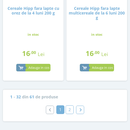
Cereale Hipp fara lapte cu
Cereale Hipp fara lapte
orez de la 4 luni 200 g
multicereale de la 6 luni 200
g
in stoc
in stoc
16
16
,00
,00
Lei
Lei
Adauga in cos
Adauga in cos
1
-
32
din
61
de produse
1
2