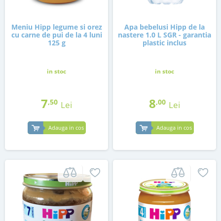
Meniu Hipp legume si orez
Apa bebelusi Hipp de la
cu carne de pui de la 4 luni
nastere 1.0 L SGR - garantia
125 g
plastic inclus
in stoc
in stoc
7
8
,50
,00
Lei
Lei
Adauga in cos
Adauga in cos