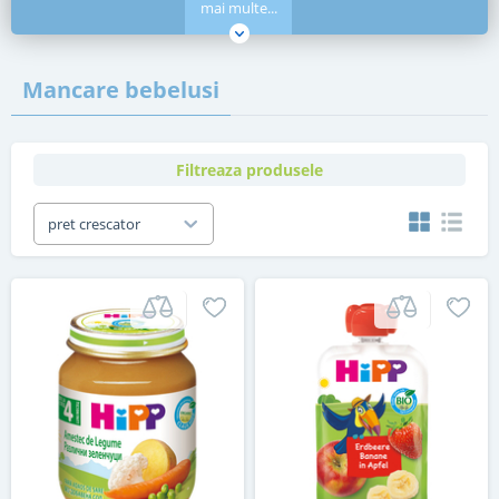
mai multe...
Mancare bebelusi
Filtreaza produsele
pret crescator