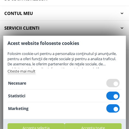
CONTUL MEU
SERVICII CLIENTI
CONTACT
Acest website foloseste cookies
Folosim cookie-uri pentru a personaliza conținutul și anunțurile,
pentru a oferi funcții de rețele sociale și pentru a analiza traficul.
Email:
office@elaptepraf.ro
De asemenea, le oferim partenerilor de rețele sociale, de
Telefon:
0745-964-449
publicitate și de analize informații cu privire la modul în care
Citeste mai mult
folosiți site-ul nostru. Aceștia le pot combina cu alte informații
Adresa:
Sos. Borsului, Nr. 20, Oradea, Jud. Bihor
oferite de dvs. sau culese în urma folosirii serviciilor lor.
Necesare
Statistici
Marketing
Accepta selectia
Accepta toate